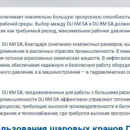
еспечивает значительно большую пропускную способность,
рабочей среды. Выбор между DU 6M SA и DU 8M SA долже
их как требуемый расход, максимальное рабочее давление
DU 6M SA, благодаря сочетанию компактных размеров, вы
применение в различных отраслях промышленности. В хи
ия потоков агрессивных химических веществ. В нефтегазо
нием, обеспечивая надежную и безопасную работу оборудо
кого давления, а в машиностроении — в гидравлических 
DU 8M SA, предназначенные для работы с большими расх
 промышленности DU 8M SA эффективно управляют потоками
оцессах, требующих высокой производительности и беспе
ждения и теплоснабжения, где требуется высокая пропускн
льзования шаровых кранов D