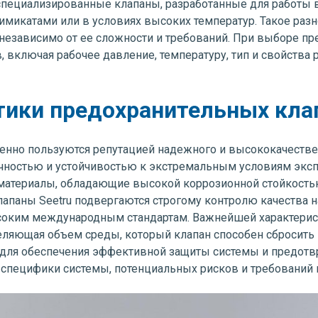
специализированные клапаны, разработанные для работы в
микатами или в условиях высоких температур. Такое раз
езависимо от ее сложности и требований. При выборе пре
 включая рабочее давление, температуру, тип и свойства 
тики предохранительных клап
енно пользуются репутацией надежного и высококачестве
чностью и устойчивостью к экстремальным условиям эксп
 материалы, обладающие высокой коррозионной стойкост
лапаны Seetru подвергаются строгому контролю качества н
ысоким международным стандартам. Важнейшей характери
деляющая объем среды, который клапан способен сбросить
 для обеспечения эффективной защиты системы и предотв
 специфики системы, потенциальных рисков и требований