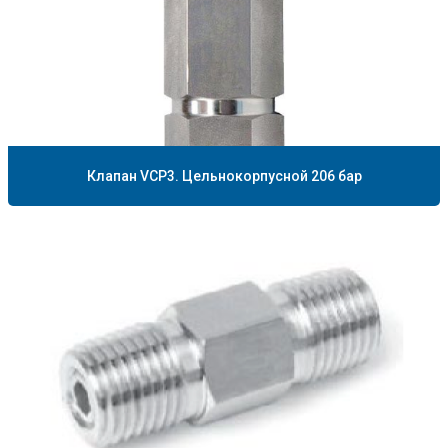
Клапан VCP3. Цельнокорпусной 206 бар