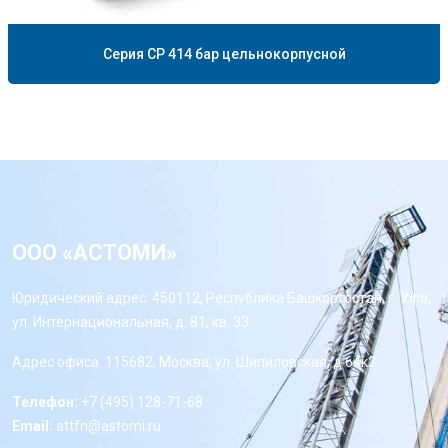
Серия CP 414 бар цельнокорпусной
ООО «АСТОМИ»
Юридический адрес: 450112, Республика Башкортостан, г. Уфа,
ул. Интернациональная, д. 81, кв. 33
Адрес офиса: 115682, Москва, ул. Шипиловская, д 64к2
Телефон:
+7 (495) 128-71-68
Email:
attfn@astomi.ru