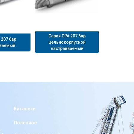
Серия CPA 207 бар
 207 бар
цельнокорпусной
иваемый
настраиваемый
Каталоги
Полезное
1,