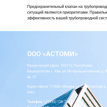
Предохранительный клапан на трубопроводе
ситуаций являются приоритетами. Правильн
эффективность вашей трубопроводной сис
ООО «АСТОМИ»
Юридический адрес: 450112, Республика
Башкортостан, г. Уфа, ул. Интернациональная, д. 8
кв. 33
Адрес офиса: 115682, Москва, ул. Шипиловская, д
64к2
Телефон:
+7 (495) 128-71-68