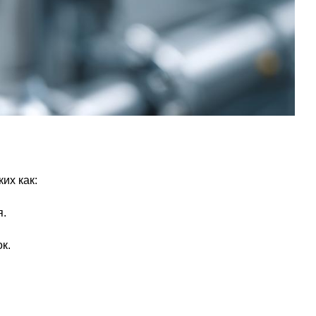
их как:
я.
к.