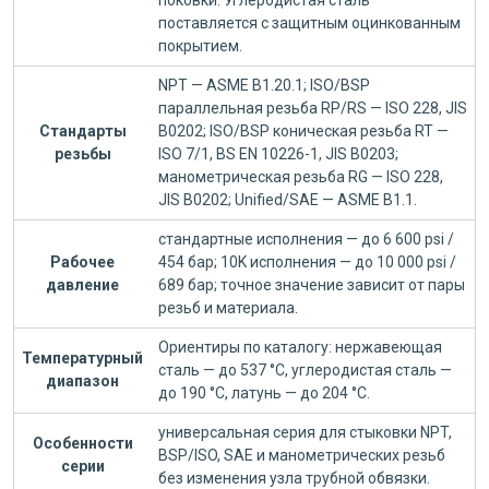
поковки. Углеродистая сталь
поставляется с защитным оцинкованным
покрытием.
NPT — ASME B1.20.1; ISO/BSP
параллельная резьба RP/RS — ISO 228, JIS
Стандарты
B0202; ISO/BSP коническая резьба RT —
резьбы
ISO 7/1, BS EN 10226-1, JIS B0203;
манометрическая резьба RG — ISO 228,
JIS B0202; Unified/SAE — ASME B1.1.
стандартные исполнения — до 6 600 psi /
Рабочее
454 бар; 10K исполнения — до 10 000 psi /
давление
689 бар; точное значение зависит от пары
резьб и материала.
Ориентиры по каталогу: нержавеющая
Температурный
сталь — до 537 °C, углеродистая сталь —
диапазон
до 190 °C, латунь — до 204 °C.
универсальная серия для стыковки NPT,
Особенности
BSP/ISO, SAE и манометрических резьб
серии
без изменения узла трубной обвязки.