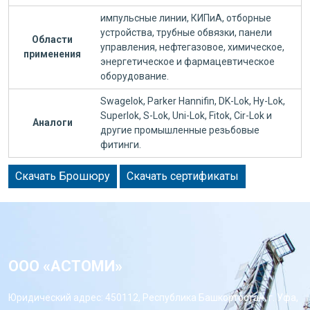
импульсные линии, КИПиА, отборные
устройства, трубные обвязки, панели
Области
управления, нефтегазовое, химическое,
применения
энергетическое и фармацевтическое
оборудование.
Swagelok, Parker Hannifin, DK-Lok, Hy-Lok,
Superlok, S-Lok, Uni-Lok, Fitok, Cir-Lok и
Аналоги
другие промышленные резьбовые
фитинги.
Скачать Брошюру
Скачать сертификаты
ООО «АСТОМИ»
Юридический адрес: 450112, Республика Башкортостан, г. Уфа,