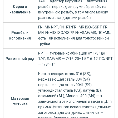
TAD — адаптер наружная — внутренняя
Серия и
резьба; переход с наружной резьбы на
назначение
внутреннюю резьбу, в том числе между
разными стандартами резьбы.
FN–MN NPT, FN–RT/FR–MR ISO/BSPT, FR–
Резьбы и
MN, FN–RS ISO/BSPP, FN–SAE/MS, RG–MN;
исполнения
есть 10K исполнения для толстостенной
трубки.
NPT — типовые комбинации от 1/8" до 1
Размерный ряд
1/4"; SAE/MS — 7/16-20–1 5/16-12; RG/NPT
— 1/8"–1".
Нержавеющая сталь 316 (SS),
нержавеющая сталь 304 (S4),
нержавеющая сталь 904L (S9),
углеродистая сталь (CS), латунь (B),
алюминий (AL), Монель 400 (M4) — в
Материал
зависимости от исполнения и заказа. Для
фитинга
прямых фитингов используются цельные
заготовки, для фигурных фитингов —