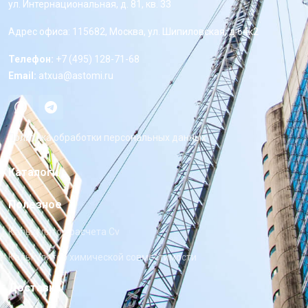
ул. Интернациональная, д. 81, кв. 33
Адрес офиса: 115682, Москва, ул. Шипиловская, д 64к2
Телефон:
+7 (495) 128-71-68
Email:
atxua@astomi.ru
Политика обработки персональных данных
Каталоги
Полезное
Калькулятор расчета Cv
Калькулятор химической совместимости
Доставка