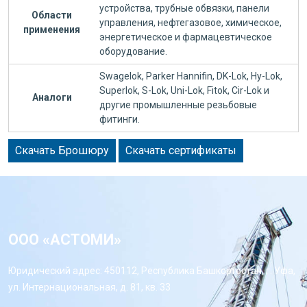
устройства, трубные обвязки, панели
Области
управления, нефтегазовое, химическое,
применения
энергетическое и фармацевтическое
оборудование.
Swagelok, Parker Hannifin, DK-Lok, Hy-Lok,
Superlok, S-Lok, Uni-Lok, Fitok, Cir-Lok и
Аналоги
другие промышленные резьбовые
фитинги.
Скачать Брошюру
Скачать сертификаты
ООО «АСТОМИ»
Юридический адрес: 450112, Республика Башкортостан, г. Уфа,
ул. Интернациональная, д. 81, кв. 33