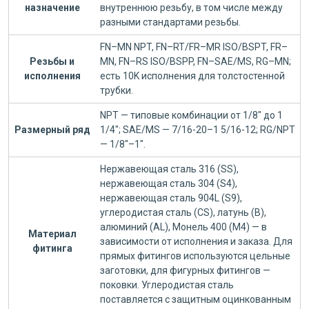
назначение
внутреннюю резьбу, в том числе между
разными стандартами резьбы.
FN–MN NPT, FN–RT/FR–MR ISO/BSPT, FR–
Резьбы и
MN, FN–RS ISO/BSPP, FN–SAE/MS, RG–MN;
исполнения
есть 10K исполнения для толстостенной
трубки.
NPT — типовые комбинации от 1/8" до 1
Размерный ряд
1/4"; SAE/MS — 7/16-20–1 5/16-12; RG/NPT
— 1/8"–1".
Нержавеющая сталь 316 (SS),
нержавеющая сталь 304 (S4),
нержавеющая сталь 904L (S9),
углеродистая сталь (CS), латунь (B),
алюминий (AL), Монель 400 (M4) — в
Материал
зависимости от исполнения и заказа. Для
фитинга
прямых фитингов используются цельные
заготовки, для фигурных фитингов —
поковки. Углеродистая сталь
поставляется с защитным оцинкованным