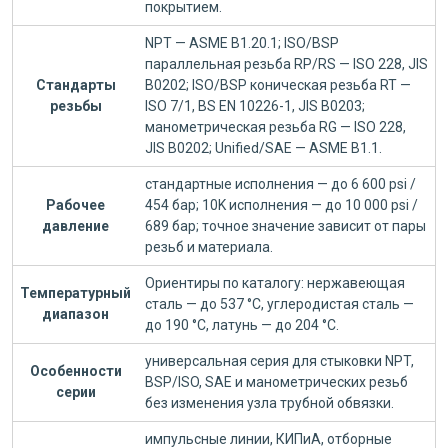
покрытием.
NPT — ASME B1.20.1; ISO/BSP
параллельная резьба RP/RS — ISO 228, JIS
Стандарты
B0202; ISO/BSP коническая резьба RT —
резьбы
ISO 7/1, BS EN 10226-1, JIS B0203;
манометрическая резьба RG — ISO 228,
JIS B0202; Unified/SAE — ASME B1.1.
стандартные исполнения — до 6 600 psi /
Рабочее
454 бар; 10K исполнения — до 10 000 psi /
давление
689 бар; точное значение зависит от пары
резьб и материала.
Ориентиры по каталогу: нержавеющая
Температурный
сталь — до 537 °C, углеродистая сталь —
диапазон
до 190 °C, латунь — до 204 °C.
универсальная серия для стыковки NPT,
Особенности
BSP/ISO, SAE и манометрических резьб
серии
без изменения узла трубной обвязки.
импульсные линии, КИПиА, отборные