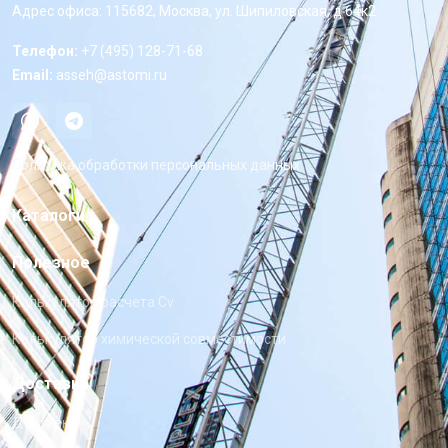
Адрес офиса: 115682, Москва, ул. Шипиловская, д 64к2
Телефон:
+7 (495) 128-71-68
Email:
asseh@astomi.ru
Политика обработки персональных данных
Каталоги
Полезное
Калькулятор расчета Cv
Калькулятор химической совместимости
Доставка
Доставка