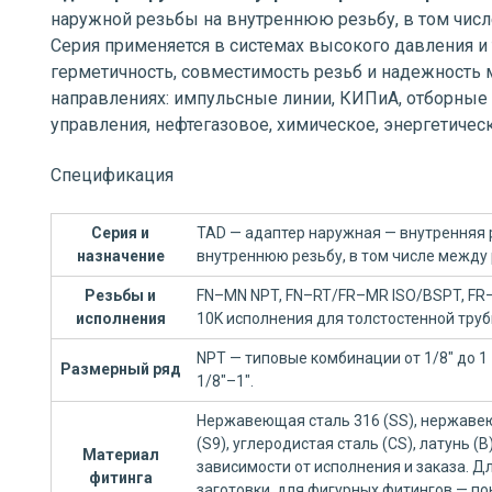
наружной резьбы на внутреннюю резьбу, в том чис
Серия применяется в системах высокого давления и
герметичность, совместимость резьб и надежность 
направлениях: импульсные линии, КИПиА, отборные 
управления, нефтегазовое, химическое, энергетиче
Спецификация
Серия и
TAD — адаптер наружная — внутренняя 
назначение
внутреннюю резьбу, в том числе между
Резьбы и
FN–MN NPT, FN–RT/FR–MR ISO/BSPT, FR–
исполнения
10K исполнения для толстостенной труб
NPT — типовые комбинации от 1/8" до 1 
Размерный ряд
1/8"–1".
Нержавеющая сталь 316 (SS), нержавею
(S9), углеродистая сталь (CS), латунь (
Материал
зависимости от исполнения и заказа. 
фитинга
заготовки, для фигурных фитингов — по