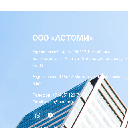
ООО «АСТОМИ»
Юридический адрес: 450112, Республика
Башкортостан, г. Уфа, ул. Интернациональная, д. 8
кв. 33
Адрес офиса: 115682, Москва, ул. Шипиловская, д
64к2
Телефон:
+7 (495) 128-71-68
Email:
asnln@astomi.ru
Политика обработки персональных данных