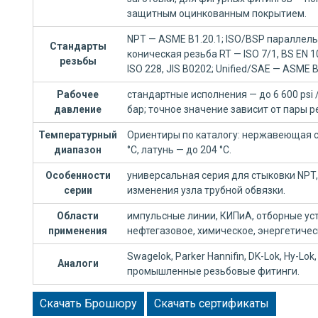
защитным оцинкованным покрытием.
NPT — ASME B1.20.1; ISO/BSP параллельн
Стандарты
коническая резьба RT — ISO 7/1, BS EN 
резьбы
ISO 228, JIS B0202; Unified/SAE — ASME B
Рабочее
стандартные исполнения — до 6 600 psi /
давление
бар; точное значение зависит от пары р
Температурный
Ориентиры по каталогу: нержавеющая ст
диапазон
°C, латунь — до 204 °C.
Особенности
универсальная серия для стыковки NPT,
серии
изменения узла трубной обвязки.
Области
импульсные линии, КИПиА, отборные уст
применения
нефтегазовое, химическое, энергетиче
Swagelok, Parker Hannifin, DK-Lok, Hy-Lok, 
Аналоги
промышленные резьбовые фитинги.
Скачать Брошюру
Скачать сертификаты