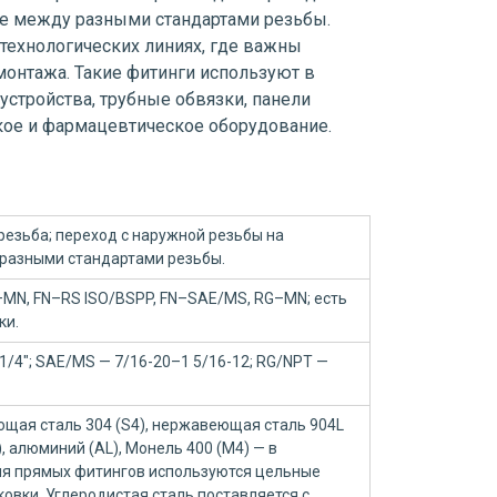
ле между разными стандартами резьбы.
 технологических линиях, где важны
монтажа. Такие фитинги используют в
устройства, трубные обвязки, панели
ское и фармацевтическое оборудование.
резьба; переход с наружной резьбы на
 разными стандартами резьбы.
MN, FN–RS ISO/BSPP, FN–SAE/MS, RG–MN; есть
ки.
1/4"; SAE/MS — 7/16-20–1 5/16-12; RG/NPT —
щая сталь 304 (S4), нержавеющая сталь 904L
B), алюминий (AL), Монель 400 (M4) — в
Для прямых фитингов используются цельные
ковки. Углеродистая сталь поставляется с