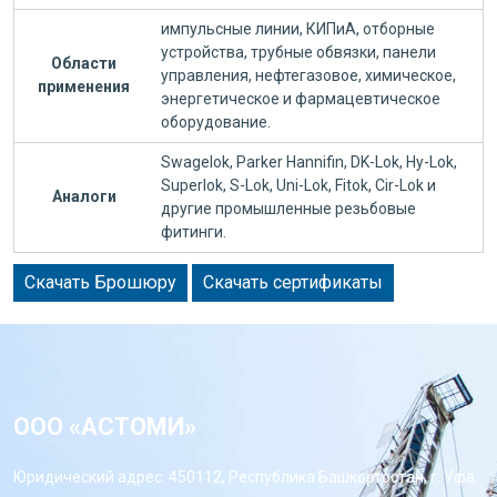
импульсные линии, КИПиА, отборные
устройства, трубные обвязки, панели
Области
управления, нефтегазовое, химическое,
применения
энергетическое и фармацевтическое
оборудование.
Swagelok, Parker Hannifin, DK-Lok, Hy-Lok,
Superlok, S-Lok, Uni-Lok, Fitok, Cir-Lok и
Аналоги
другие промышленные резьбовые
фитинги.
Скачать Брошюру
Скачать сертификаты
ООО «АСТОМИ»
Юридический адрес: 450112, Республика Башкортостан, г. Уфа,