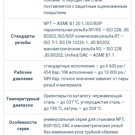
поковки. Углеродистая сталь
поставляется с защитным оцинкованным
покрытием.
NPT — ASME B1.20.1; ISO/BSP
параллельная резьба RP/RS — ISO 228, JIS
Стандарты
B0202; ISO/BSP коническая резьба RT —
резьбы
ISO 7/1, BS EN 10226-1, JIS B0203;
манометрическая резьба RG — ISO 228,
JIS B0202; Unified/SAE — ASME B1.1.
стандартные исполнения — до 6 600 psi /
Рабочее
454 бар; 10K исполнения — до 10 000 psi /
давление
689 бар; точное значение зависит от пары
резьб и материала.
Ориентиры по каталогу: нержавеющая
Температурный
сталь — до 537 °C, углеродистая сталь —
диапазон
до 190 °C, латунь — до 204 °C.
универсальная серия для стыковки NPT,
Особенности
BSP/ISO, SAE и манометрических резьб
серии
без изменения узла трубной обвязки.