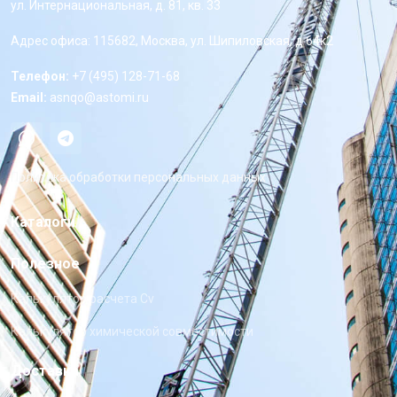
ул. Интернациональная, д. 81, кв. 33
Адрес офиса: 115682, Москва, ул. Шипиловская, д 64к2
Телефон:
+7 (495) 128-71-68
Email:
asnqo@astomi.ru
Политика обработки персональных данных
Каталоги
Полезное
Калькулятор расчета Cv
Калькулятор химической совместимости
Доставка