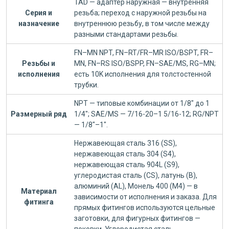
TAD — адаптер наружная — внутренняя
Серия и
резьба; переход с наружной резьбы на
назначение
внутреннюю резьбу, в том числе между
разными стандартами резьбы.
FN–MN NPT, FN–RT/FR–MR ISO/BSPT, FR–
Резьбы и
MN, FN–RS ISO/BSPP, FN–SAE/MS, RG–MN;
исполнения
есть 10K исполнения для толстостенной
трубки.
NPT — типовые комбинации от 1/8" до 1
Размерный ряд
1/4"; SAE/MS — 7/16-20–1 5/16-12; RG/NPT
— 1/8"–1".
Нержавеющая сталь 316 (SS),
нержавеющая сталь 304 (S4),
нержавеющая сталь 904L (S9),
углеродистая сталь (CS), латунь (B),
алюминий (AL), Монель 400 (M4) — в
Материал
зависимости от исполнения и заказа. Для
фитинга
прямых фитингов используются цельные
заготовки, для фигурных фитингов —