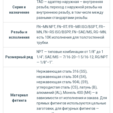
TAD — адаптер наружная — внутренняя
Серия и
резьба; переход с наружной резьбы на
назначение
внутреннюю резьбу, в том числе между
разными стандартами резьбы.
FN–MN NPT, FN–RT/FR–MR ISO/BSPT, FR–
Резьбы и
MN, FN–RS ISO/BSPP, FN–SAE/MS, RG–MN;
исполнения
есть 10K исполнения для толстостенной
трубки.
NPT — типовые комбинации от 1/8" до 1
Размерный ряд
1/4"; SAE/MS — 7/16-20–1 5/16-12; RG/NPT
— 1/8"–1".
Нержавеющая сталь 316 (SS),
нержавеющая сталь 304 (S4),
нержавеющая сталь 904L (S9),
углеродистая сталь (CS), латунь (B),
алюминий (AL), Монель 400 (M4) — в
Материал
зависимости от исполнения и заказа. Для
фитинга
прямых фитингов используются цельные
заготовки, для фигурных фитингов —