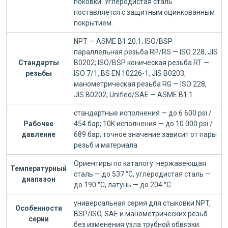
поковки. Углеродистая сталь
поставляется с защитным оцинкованным
покрытием.
NPT — ASME B1.20.1; ISO/BSP
параллельная резьба RP/RS — ISO 228, JIS
Стандарты
B0202; ISO/BSP коническая резьба RT —
резьбы
ISO 7/1, BS EN 10226-1, JIS B0203;
манометрическая резьба RG — ISO 228,
JIS B0202; Unified/SAE — ASME B1.1.
стандартные исполнения — до 6 600 psi /
Рабочее
454 бар; 10K исполнения — до 10 000 psi /
давление
689 бар; точное значение зависит от пары
резьб и материала.
Ориентиры по каталогу: нержавеющая
Температурный
сталь — до 537 °C, углеродистая сталь —
диапазон
до 190 °C, латунь — до 204 °C.
универсальная серия для стыковки NPT,
Особенности
BSP/ISO, SAE и манометрических резьб
серии
без изменения узла трубной обвязки.