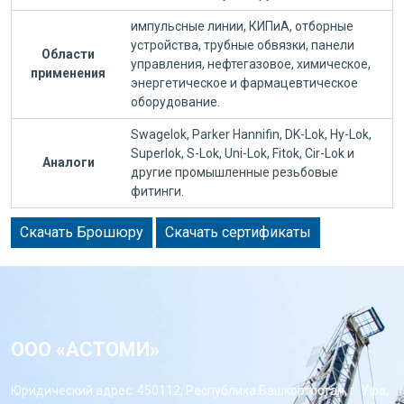
импульсные линии, КИПиА, отборные
устройства, трубные обвязки, панели
Области
управления, нефтегазовое, химическое,
применения
энергетическое и фармацевтическое
оборудование.
Swagelok, Parker Hannifin, DK-Lok, Hy-Lok,
Superlok, S-Lok, Uni-Lok, Fitok, Cir-Lok и
Аналоги
другие промышленные резьбовые
фитинги.
Скачать Брошюру
Скачать сертификаты
ООО «АСТОМИ»
Юридический адрес: 450112, Республика Башкортостан, г. Уфа,