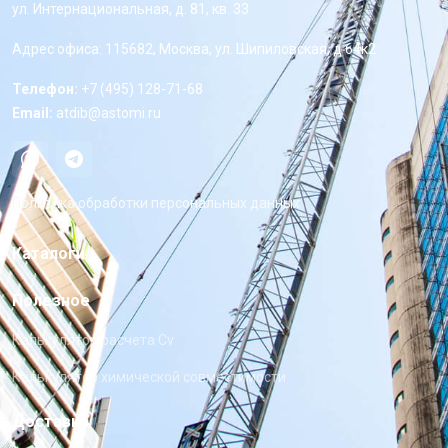
ул. Интернациональная, д. 81, кв. 33
Адрес офиса: 115682, Москва, ул. Шипиловская, д 64к2
Телефон:
+7 (495) 128-71-68
Email:
atdib@astomi.ru
Политика обработки персональных данных
Каталоги
Полезное
Калькулятор расчета Cv
Калькулятор химической совместимости
Доставка