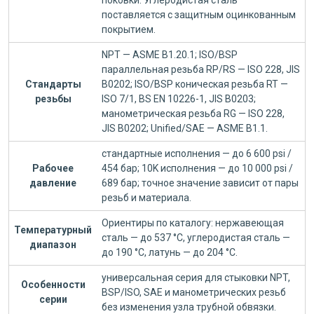
поковки. Углеродистая сталь
поставляется с защитным оцинкованным
покрытием.
NPT — ASME B1.20.1; ISO/BSP
параллельная резьба RP/RS — ISO 228, JIS
Стандарты
B0202; ISO/BSP коническая резьба RT —
резьбы
ISO 7/1, BS EN 10226-1, JIS B0203;
манометрическая резьба RG — ISO 228,
JIS B0202; Unified/SAE — ASME B1.1.
стандартные исполнения — до 6 600 psi /
Рабочее
454 бар; 10K исполнения — до 10 000 psi /
давление
689 бар; точное значение зависит от пары
резьб и материала.
Ориентиры по каталогу: нержавеющая
Температурный
сталь — до 537 °C, углеродистая сталь —
диапазон
до 190 °C, латунь — до 204 °C.
универсальная серия для стыковки NPT,
Особенности
BSP/ISO, SAE и манометрических резьб
серии
без изменения узла трубной обвязки.