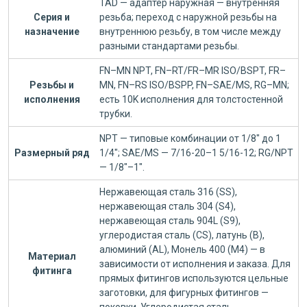
TAD — адаптер наружная — внутренняя
Серия и
резьба; переход с наружной резьбы на
назначение
внутреннюю резьбу, в том числе между
разными стандартами резьбы.
FN–MN NPT, FN–RT/FR–MR ISO/BSPT, FR–
Резьбы и
MN, FN–RS ISO/BSPP, FN–SAE/MS, RG–MN;
исполнения
есть 10K исполнения для толстостенной
трубки.
NPT — типовые комбинации от 1/8" до 1
Размерный ряд
1/4"; SAE/MS — 7/16-20–1 5/16-12; RG/NPT
— 1/8"–1".
Нержавеющая сталь 316 (SS),
нержавеющая сталь 304 (S4),
нержавеющая сталь 904L (S9),
углеродистая сталь (CS), латунь (B),
алюминий (AL), Монель 400 (M4) — в
Материал
зависимости от исполнения и заказа. Для
фитинга
прямых фитингов используются цельные
заготовки, для фигурных фитингов —