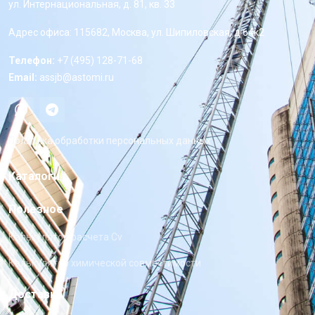
ул. Интернациональная, д. 81, кв. 33
Адрес офиса: 115682, Москва, ул. Шипиловская, д 64к2
Телефон:
+7 (495) 128-71-68
Email:
assjb@astomi.ru
Политика обработки персональных данных
Каталоги
Полезное
Калькулятор расчета Cv
Калькулятор химической совместимости
Доставка