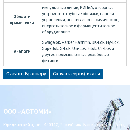
импульсные линии, КИПиА, отборные
устройства, трубные обвязки, панели
Области
управления, нефтегазовое, химическое,
применения
энергетическое и фармацевтическое
оборудование.
Swagelok, Parker Hannifin, DK-Lok, Hy-Lok,
Superlok, S-Lok, Uni-Lok, Fitok, Cir-Lok и
Аналоги
другие промышленные резьбовые
фитинги.
Скачать Брошюру
Скачать сертификаты
ООО «АСТОМИ»
Юридический адрес: 450112, Республика Башкортостан, г. Уфа,