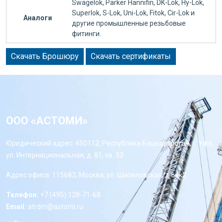
Swagelok, Parker Hannifin, DK-Lok, Hy-Lok,
Superlok, S-Lok, Uni-Lok, Fitok, Cir-Lok и
Аналоги
другие промышленные резьбовые
фитинги.
Скачать Брошюру
Скачать сертификаты
ООО «АСТОМИ»
Юридический адрес: 450112, Республика Башкортостан, г. Уфа,
ул. Интернациональная, д. 81, кв. 33
Адрес офиса: 115682, Москва, ул. Шипиловская, д 64к2
Телефон:
+7 (495) 128-71-68
Email:
atrdm@astomi.ru