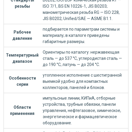
Стандарты
B0202; ISO/BSP коническая резьба RT —
резьбы
ISO 7/1, BS EN 10226-1, JIS B0203;
манометрическая резьба RG — ISO 228,
JIS B0202; Unified/SAE — ASME B1.1.
подбирается по параметрам системы и
Рабочее
материалу; в каталоге приведены
давление
габаритные размеры.
Ориентиры по каталогу: нержавеющая
Температурный
сталь — до 537 °C, углеродистая сталь —
диапазон
до 190 °C, латунь — до 204 °C.
утопленное исполнение с шестигранной
Особенности
выемкой удобно для компактных
серии
коллекторов, панелей и блоков.
импульсные линии, КИПиА, отборные
устройства, трубные обвязки, панели
Области
управления, нефтегазовое, химическое,
применения
энергетическое и фармацевтическое
оборудование.