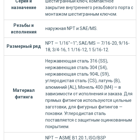
Серия и
шестигранный ключ; компактное
назначение
закрытие внутреннего резьбового порта с
монтажом шестигранным ключом.
Резьбы и
наружная NPT и SAE/MS.
исполнения
NPT — 1/16"–1"; SAE/MS — 7/16-20, 9/16-
Размерный ряд
18, 3/4-16, 1 1/16-12, 1 5/16-12.
Нержавеющая сталь 316 (SS),
нержавеющая сталь 304 (S4),
нержавеющая сталь 904L (S9),
углеродистая сталь (CS), латунь (B),
алюминий (AL), Монель 400 (M4) — в
Материал
зависимости от исполнения и заказа. Для
фитинга
прямых фитингов используются цельные
заготовки, для фигурных фитингов —
поковки. Углеродистая сталь
поставляется с защитным оцинкованным
покрытием.
NPT — ASME B1.20.1; ISO/BSP