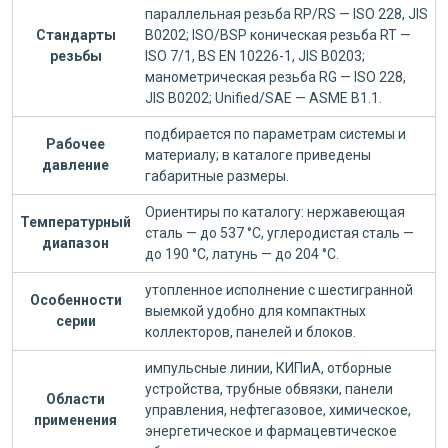
параллельная резьба RP/RS — ISO 228, JIS
Стандарты
B0202; ISO/BSP коническая резьба RT —
резьбы
ISO 7/1, BS EN 10226-1, JIS B0203;
манометрическая резьба RG — ISO 228,
JIS B0202; Unified/SAE — ASME B1.1.
подбирается по параметрам системы и
Рабочее
материалу; в каталоге приведены
давление
габаритные размеры.
Ориентиры по каталогу: нержавеющая
Температурный
сталь — до 537 °C, углеродистая сталь —
диапазон
до 190 °C, латунь — до 204 °C.
утопленное исполнение с шестигранной
Особенности
выемкой удобно для компактных
серии
коллекторов, панелей и блоков.
импульсные линии, КИПиА, отборные
устройства, трубные обвязки, панели
Области
управления, нефтегазовое, химическое,
применения
энергетическое и фармацевтическое