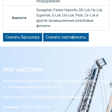
оборудование.
Swagelok, Parker Hannifin, DK-Lok, Hy-Lok,
Superlok, S-Lok, Uni-Lok, Fitok, Cir-Lok и
Аналоги
другие промышленные резьбовые
фитинги.
Скачать Брошюру
Скачать сертификаты
ООО «АСТОМИ»
Юридический адрес: 450112, Республика Башкортостан, г. Уфа,
ул. Интернациональная, д. 81, кв. 33
Адрес офиса: 115682, Москва, ул. Шипиловская, д 64к2
Телефон:
+7 (495) 128-71-68