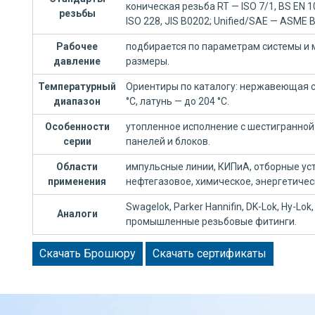
коническая резьба RT — ISO 7/1, BS EN 
резьбы
ISO 228, JIS B0202; Unified/SAE — ASME B
Рабочее
подбирается по параметрам системы и 
давление
размеры.
Температурный
Ориентиры по каталогу: нержавеющая ст
диапазон
°C, латунь — до 204 °C.
Особенности
утопленное исполнение с шестигранной
серии
панелей и блоков.
Области
импульсные линии, КИПиА, отборные уст
применения
нефтегазовое, химическое, энергетиче
Swagelok, Parker Hannifin, DK-Lok, Hy-Lok, 
Аналоги
промышленные резьбовые фитинги.
Скачать Брошюру
Скачать сертификаты