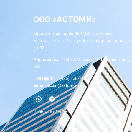
ООО «АСТОМИ»
Юридический адрес: 450112, Республика
Башкортостан, г. Уфа, ул. Интернациональная, д. 8
кв. 33
Адрес офиса: 115682, Москва, ул. Шипиловская, д
64к2
Телефон:
+7 (495) 128-71-68
Email:
asxsn@astomi.ru
Политика обработки персональных данных