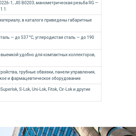
10226-1, JIS B0203; манометрическая резьба RG —
1.1.
материалу; в каталоге приведены габаритные
аль — до 537 °C, углеродистая сталь — до 190
 выемкой удобно для компактных коллекторов,
ройства, трубные обвязки, панели управления,
ское и фармацевтическое оборудование.
Superlok, S-Lok, Uni-Lok, Fitok, Cir-Lok и другие