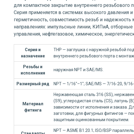
для компактное закрытие внутреннего резьбового 
Серия применяется в системах высокого давления и
герметичность, совместимость резьб и надежность 
направлениях: импульсные линии, КИПиА, отборные 
управления, нефтегазовое, химическое, энергетиче
Серия и
THP — заглушка с наружной резьбой по
назначение
внутреннего резьбового порта с монта
Резьбы и
наружная NPT и SAE/MS.
исполнения
Размерный ряд
NPT — 1/16"–1"; SAE/MS — 7/16-20, 9/16-1
Нержавеющая сталь 316 (SS), нержавею
(S9), углеродистая сталь (CS), латунь (
Материал
зависимости от исполнения и заказа. 
фитинга
заготовки, для фигурных фитингов — по
защитным оцинкованным покрытием.
NPT — ASME B1.20.1; ISO/BSP параллельн
Стандарты