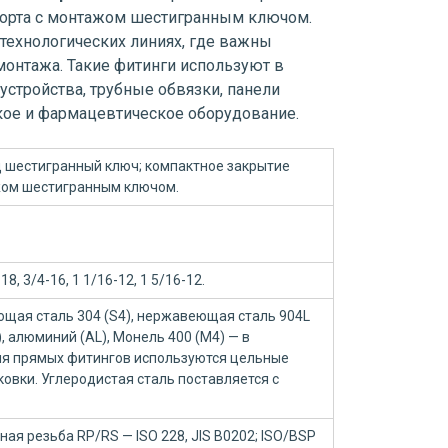
порта с монтажом шестигранным ключом.
 технологических линиях, где важны
монтажа. Такие фитинги используют в
устройства, трубные обвязки, панели
ское и фармацевтическое оборудование.
д шестигранный ключ; компактное закрытие
жом шестигранным ключом.
8, 3/4-16, 1 1/16-12, 1 5/16-12.
щая сталь 304 (S4), нержавеющая сталь 904L
B), алюминий (AL), Монель 400 (M4) — в
Для прямых фитингов используются цельные
ковки. Углеродистая сталь поставляется с
ая резьба RP/RS — ISO 228, JIS B0202; ISO/BSP