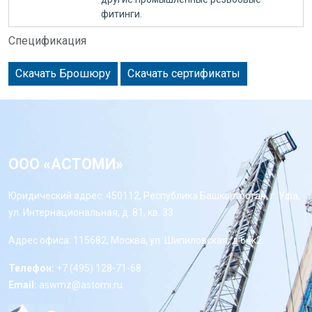
фитинги.
Спецификация
Скачать Брошюру
Скачать сертификаты
ООО «АСТОМИ»
Юридический адрес: 450112, Республика Башкортостан, г. Уфа,
ул. Интернациональная, д. 81, кв. 33
Адрес офиса: 115682, Москва, ул. Шипиловская, д 64к2
Телефон:
+7 (495) 128-71-68
Email:
aswmz@astomi.ru