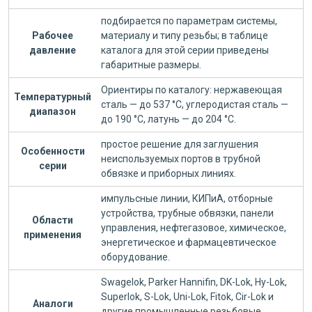
подбирается по параметрам системы,
Рабочее
материалу и типу резьбы; в таблице
давление
каталога для этой серии приведены
габаритные размеры.
Ориентиры по каталогу: нержавеющая
Температурный
сталь — до 537 °C, углеродистая сталь —
диапазон
до 190 °C, латунь — до 204 °C.
простое решение для заглушения
Особенности
неиспользуемых портов в трубной
серии
обвязке и приборных линиях.
импульсные линии, КИПиА, отборные
устройства, трубные обвязки, панели
Области
управления, нефтегазовое, химическое,
применения
энергетическое и фармацевтическое
оборудование.
Swagelok, Parker Hannifin, DK-Lok, Hy-Lok,
Superlok, S-Lok, Uni-Lok, Fitok, Cir-Lok и
Аналоги
другие промышленные резьбовые