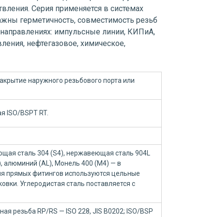
твления. Серия применяется в системах
важны герметичность, совместимость резьб
 направлениях: импульсные линии, КИПиА,
вления, нефтегазовое, химическое,
закрытие наружного резьбового порта или
я ISO/BSPT RT.
щая сталь 304 (S4), нержавеющая сталь 904L
B), алюминий (AL), Монель 400 (M4) — в
Для прямых фитингов используются цельные
ковки. Углеродистая сталь поставляется с
ая резьба RP/RS — ISO 228, JIS B0202; ISO/BSP