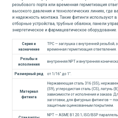
резьбового порта или временная герметизация отве
высокого давления и технологических линиях, где 
и надежность монтажа. Такие фитинги используют в
отборные устройства, трубные обвязки, панели упра
энергетическое и фармацевтическое оборудование.
Серия и
TPC — заглушка с внутренней резьбой; 
назначение
временная герметизация ответвления.
Резьбы и
внутренняя NPT и внутренняя коническа
исполнения
Размерный ряд
от 1/16" до 1".
Нержавеющая сталь 316 (SS), нержавею
(S9), углеродистая сталь (CS), латунь (
Материал
зависимости от исполнения и заказа. 
фитинга
заготовки, для фигурных фитингов — по
защитным оцинкованным покрытием.
NPT — ASME B1.20.1; ISO/BSP параллельн
Стандарты