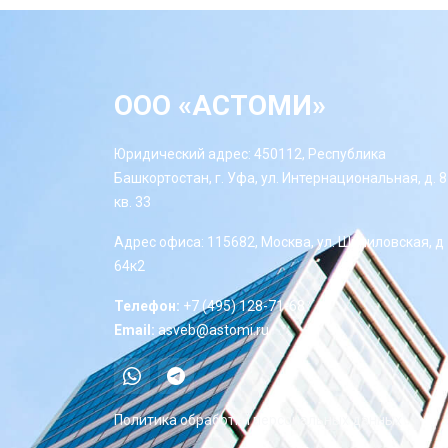
ООО «АСТОМИ»
Юридический адрес: 450112, Республика
Башкортостан, г. Уфа, ул. Интернациональная, д. 8
кв. 33
Адрес офиса: 115682, Москва, ул. Шипиловская, д
64к2
Телефон:
+7 (495) 128-71-68
Email:
asveb@astomi.ru
Политика обработки персональных данных