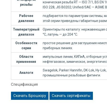
коническая резьба RT — ISO 7/1, BS EN 
резьбы
ISO 228, JIS B0202; Unified/SAE — ASME B
Рабочее
подбирается по параметрам системы, ма
давление
этой серии приведены габаритные разм
Температурный
Ориентиры по каталогу: нержавеющая ст
диапазон
°C, латунь — до 204 °C.
Особенности
простое решение для заглушения неисп
серии
приборных линиях.
Области
импульсные линии, КИПиА, отборные уст
применения
нефтегазовое, химическое, энергетиче
Swagelok, Parker Hannifin, DK-Lok, Hy-Lok, 
Аналоги
промышленные резьбовые фитинги.
Спецификация
Скачать Брошюру
Скачать сертификаты