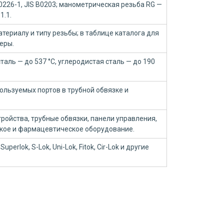
10226-1, JIS B0203; манометрическая резьба RG —
1.1.
териалу и типу резьбы; в таблице каталога для
еры.
аль — до 537 °C, углеродистая сталь — до 190
ользуемых портов в трубной обвязке и
ройства, трубные обвязки, панели управления,
ское и фармацевтическое оборудование.
Superlok, S-Lok, Uni-Lok, Fitok, Cir-Lok и другие