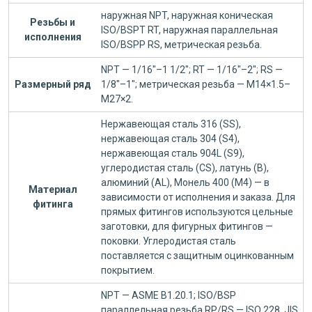
наружная NPT, наружная коническая
Резьбы и
ISO/BSPT RT, наружная параллельная
исполнения
ISO/BSPP RS, метрическая резьба.
NPT — 1/16"–1 1/2"; RT — 1/16"–2"; RS —
Размерный ряд
1/8"–1"; метрическая резьба — M14×1.5–
M27×2.
Нержавеющая сталь 316 (SS),
нержавеющая сталь 304 (S4),
нержавеющая сталь 904L (S9),
углеродистая сталь (CS), латунь (B),
алюминий (AL), Монель 400 (M4) — в
Материал
зависимости от исполнения и заказа. Для
фитинга
прямых фитингов используются цельные
заготовки, для фигурных фитингов —
поковки. Углеродистая сталь
поставляется с защитным оцинкованным
покрытием.
NPT — ASME B1.20.1; ISO/BSP
параллельная резьба RP/RS — ISO 228, JIS