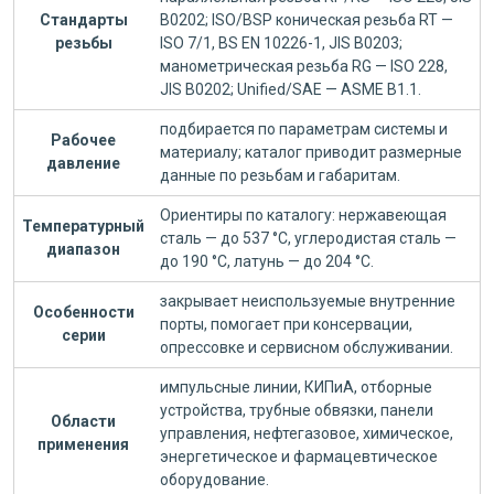
Стандарты
B0202; ISO/BSP коническая резьба RT —
резьбы
ISO 7/1, BS EN 10226-1, JIS B0203;
манометрическая резьба RG — ISO 228,
JIS B0202; Unified/SAE — ASME B1.1.
подбирается по параметрам системы и
Рабочее
материалу; каталог приводит размерные
давление
данные по резьбам и габаритам.
Ориентиры по каталогу: нержавеющая
Температурный
сталь — до 537 °C, углеродистая сталь —
диапазон
до 190 °C, латунь — до 204 °C.
закрывает неиспользуемые внутренние
Особенности
порты, помогает при консервации,
серии
опрессовке и сервисном обслуживании.
импульсные линии, КИПиА, отборные
устройства, трубные обвязки, панели
Области
управления, нефтегазовое, химическое,
применения
энергетическое и фармацевтическое
оборудование.