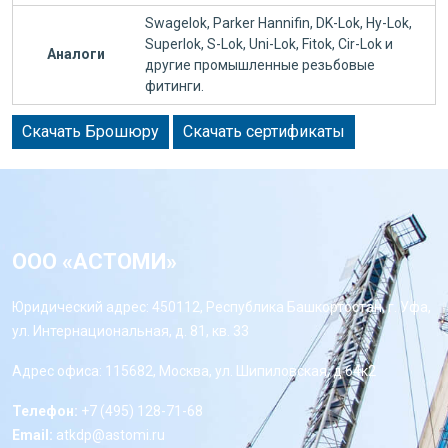
Swagelok, Parker Hannifin, DK-Lok, Hy-Lok,
Superlok, S-Lok, Uni-Lok, Fitok, Cir-Lok и
Аналоги
другие промышленные резьбовые
фитинги.
Скачать Брошюру
Скачать сертификаты
ООО «АСТОМИ»
Юридический адрес: 450112, Республика Башкортостан, г. Уфа,
ул. Интернациональная, д. 81, кв. 33
Адрес офиса: 115682, Москва, ул. Шипиловская, д 64к2
Телефон:
+7 (495) 128-71-68
Email:
atkdp@astomi.ru