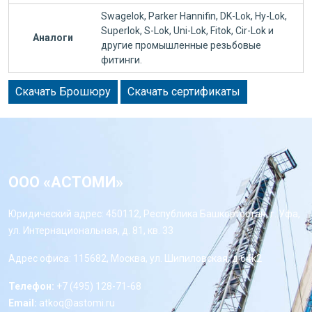
Swagelok, Parker Hannifin, DK-Lok, Hy-Lok,
Superlok, S-Lok, Uni-Lok, Fitok, Cir-Lok и
Аналоги
другие промышленные резьбовые
фитинги.
Скачать Брошюру
Скачать сертификаты
ООО «АСТОМИ»
Юридический адрес: 450112, Республика Башкортостан, г. Уфа,
ул. Интернациональная, д. 81, кв. 33
Адрес офиса: 115682, Москва, ул. Шипиловская, д 64к2
Телефон:
+7 (495) 128-71-68
Email:
atkoq@astomi.ru