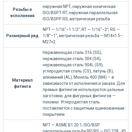
наружная NPT, наружная коническая
Резьбы и
ISO/BSPT RT, наружная параллельная
исполнения
ISO/BSPP RS, метрическая резьба.
NPT — 1/16"–1 1/2"; RT — 1/16"–2"; RS —
Размерный ряд
1/8"–1"; метрическая резьба — M14×1.5–
M27×2.
Нержавеющая сталь 316 (SS),
нержавеющая сталь 304 (S4),
нержавеющая сталь 904L (S9),
углеродистая сталь (CS), латунь (B),
алюминий (AL), Монель 400 (M4) — в
Материал
зависимости от исполнения и заказа. Для
фитинга
прямых фитингов используются цельные
заготовки, для фигурных фитингов —
поковки. Углеродистая сталь
поставляется с защитным оцинкованным
покрытием.
NPT — ASME B1.20.1; ISO/BSP
параллельная резьба RP/RS — ISO 228, JIS