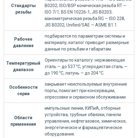
Стандарты
B0202; ISO/BSP коническая резьба RT —
резьбы
ISO 7/1, BS EN 10226-1, JIS B0203;
манометрическая резьба RG — ISO 228,
JIS B0202; Unified/SAE — ASME B1.1.
подбирается по параметрам системы и
Рабочее
материалу; каталог приводит размерные
давление
данные по резьбам и габаритам.
Ориентиры по каталогу: нержавеющая
Температурный
сталь — до 537 °C, углеродистая сталь —
диапазон
до 190 °C, латунь — до 204 °C.
закрывает неиспользуемые внутренние
Особенности
порты, помогает при консервации,
серии
опрессовке и сервисном обслуживании.
импульсные линии, КИПиА, отборные
устройства, трубные обвязки, панели
Области
управления, нефтегазовое, химическое,
применения
энергетическое и фармацевтическое
оборудование.