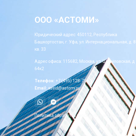
ООО «АСТОМИ»
Юридический адрес: 450112, Республика
Башкортостан, г. Уфа, ул. Интернациональная, д. 8
кв. 33
Адрес офиса: 115682, Москва, ул. Шипиловская, д
64к2
Телефон:
+7 (495) 128-71-68
Email:
assid@astomi.ru
Политика обработки персональных данных