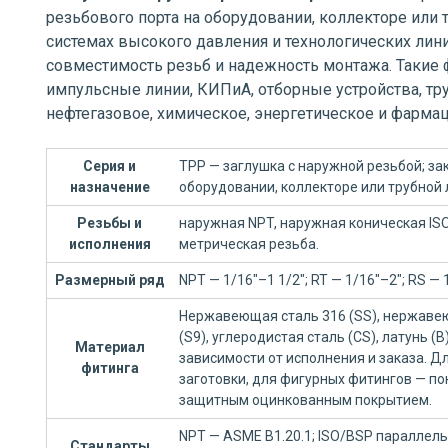
резьбового порта на оборудовании, коллекторе или 
системах высокого давления и технологических лини
совместимость резьб и надежность монтажа. Такие 
импульсные линии, КИПиА, отборные устройства, тр
нефтегазовое, химическое, энергетическое и фарма
Серия и
TPP — заглушка с наружной резьбой; за
назначение
оборудовании, коллекторе или трубной 
Резьбы и
наружная NPT, наружная коническая IS
исполнения
метрическая резьба.
Размерный ряд
NPT — 1/16"–1 1/2"; RT — 1/16"–2"; RS 
Нержавеющая сталь 316 (SS), нержавею
(S9), углеродистая сталь (CS), латунь (
Материал
зависимости от исполнения и заказа. 
фитинга
заготовки, для фигурных фитингов — по
защитным оцинкованным покрытием.
NPT — ASME B1.20.1; ISO/BSP параллельн
Стандарты