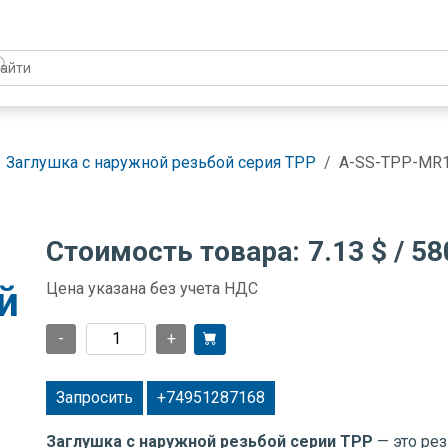
Заглушка с наружной резьбой серия TPP
A-SS-TPP-MR
Стоимость товара:
7.13 $
/ 58
й
Цена указана без учета НДС
-
+
Запросить
+74951287168
Заглушка с наружной резьбой серии TPP
— это ре