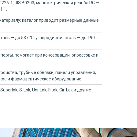
10226-1, JIS B0203; манометрическая резьба RG —
1.1.
материалу; каталог приводит размерные данные
аль — до 537 °C, углеродистая сталь — до 190
порты, помогает при консервации, опрессовке и
ройства, трубные обвязки, панели управления,
ское и фармацевтическое оборудование.
Superlok, S-Lok, Uni-Lok, Fitok, Cir-Lok и другие