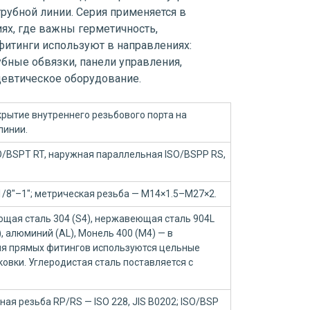
трубной линии. Серия применяется в
ях, где важны герметичность,
фитинги используют в направлениях:
убные обвязки, панели управления,
цевтическое оборудование.
крытие внутреннего резьбового порта на
линии.
O/BSPT RT, наружная параллельная ISO/BSPP RS,
— 1/8"–1"; метрическая резьба — M14×1.5–M27×2.
щая сталь 304 (S4), нержавеющая сталь 904L
B), алюминий (AL), Монель 400 (M4) — в
Для прямых фитингов используются цельные
ковки. Углеродистая сталь поставляется с
ая резьба RP/RS — ISO 228, JIS B0202; ISO/BSP