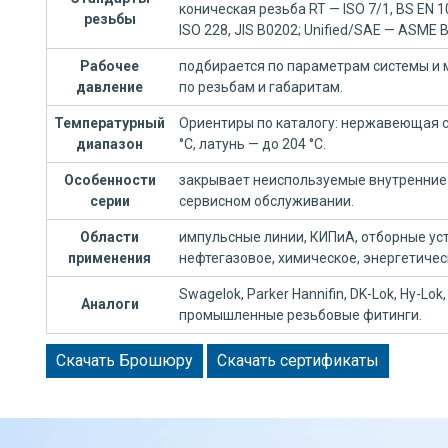
коническая резьба RT — ISO 7/1, BS EN 
резьбы
ISO 228, JIS B0202; Unified/SAE — ASME B
Рабочее
подбирается по параметрам системы и 
давление
по резьбам и габаритам.
Температурный
Ориентиры по каталогу: нержавеющая ст
диапазон
°C, латунь — до 204 °C.
Особенности
закрывает неиспользуемые внутренние 
серии
сервисном обслуживании.
Области
импульсные линии, КИПиА, отборные уст
применения
нефтегазовое, химическое, энергетиче
Swagelok, Parker Hannifin, DK-Lok, Hy-Lok, 
Аналоги
промышленные резьбовые фитинги.
Скачать Брошюру
Скачать сертификаты