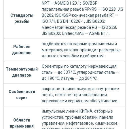
NPT — ASME B1.20.1; ISO/BSP
параллельная резьба RP/RS — ISO 228, JIS
Стандарты
B0202; ISO/BSP коническая резьба RT —
резьбы
ISO 7/1, BS EN 10226-1, JIS B0203;
манометрическая резьба RG — ISO 228,
JIS B0202; Unified/SAE — ASME B1.1.
подбирается по параметрам системы и
Рабочее
материалу; каталог приводит размерные
давление
данные по резьбам и габаритам.
Ориентиры по каталогу: нержавеющая
Температурный
сталь — до 537 °C, углеродистая сталь —
диапазон
до 190 °C, латунь — до 204 °C.
закрывает неиспользуемые внутренние
Особенности
порты, помогает при консервации,
серии
опрессовке и сервисном обслуживании.
импульсные линии, КИПиА, отборные
устройства, трубные обвязки, панели
Области
управления, нефтегазовое, химическое,
применения