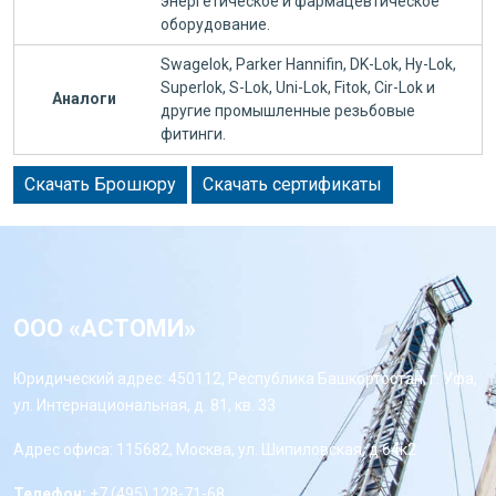
энергетическое и фармацевтическое
оборудование.
Swagelok, Parker Hannifin, DK-Lok, Hy-Lok,
Superlok, S-Lok, Uni-Lok, Fitok, Cir-Lok и
Аналоги
другие промышленные резьбовые
фитинги.
Скачать Брошюру
Скачать сертификаты
ООО «АСТОМИ»
Юридический адрес: 450112, Республика Башкортостан, г. Уфа,
ул. Интернациональная, д. 81, кв. 33
Адрес офиса: 115682, Москва, ул. Шипиловская, д 64к2
Телефон:
+7 (495) 128-71-68