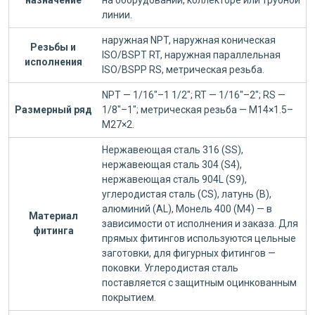
назначение
на оборудовании, коллекторе или трубной
линии.
наружная NPT, наружная коническая
Резьбы и
ISO/BSPT RT, наружная параллельная
исполнения
ISO/BSPP RS, метрическая резьба.
NPT — 1/16"–1 1/2"; RT — 1/16"–2"; RS —
Размерный ряд
1/8"–1"; метрическая резьба — M14×1.5–
M27×2.
Нержавеющая сталь 316 (SS),
нержавеющая сталь 304 (S4),
нержавеющая сталь 904L (S9),
углеродистая сталь (CS), латунь (B),
алюминий (AL), Монель 400 (M4) — в
Материал
зависимости от исполнения и заказа. Для
фитинга
прямых фитингов используются цельные
заготовки, для фигурных фитингов —
поковки. Углеродистая сталь
поставляется с защитным оцинкованным
покрытием.