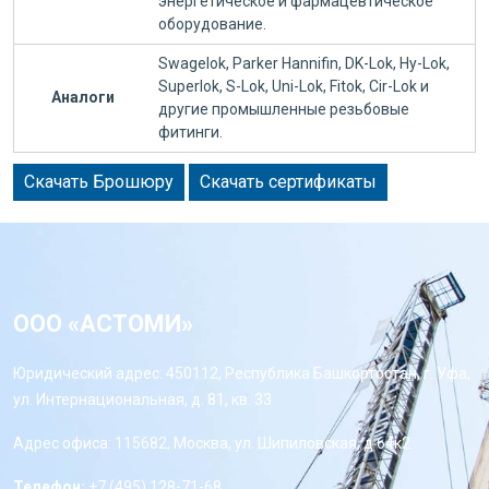
энергетическое и фармацевтическое
оборудование.
Swagelok, Parker Hannifin, DK-Lok, Hy-Lok,
Superlok, S-Lok, Uni-Lok, Fitok, Cir-Lok и
Аналоги
другие промышленные резьбовые
фитинги.
Скачать Брошюру
Скачать сертификаты
ООО «АСТОМИ»
Юридический адрес: 450112, Республика Башкортостан, г. Уфа,
ул. Интернациональная, д. 81, кв. 33
Адрес офиса: 115682, Москва, ул. Шипиловская, д 64к2
Телефон:
+7 (495) 128-71-68