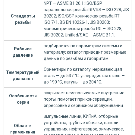
NPT — ASME B1.20.1; ISO/BSP
параллельная резьба RP/RS — ISO 228, JIS
Стандарты
B0202; ISO/BSP коническая резьба RT —
резьбы
ISO 7/1, BS EN 10226-1, JIS B0203;
манометрическая резьба RG — ISO 228,
JIS B0202; Unified/SAE — ASME B1.1.
подбирается по параметрам системы и
Рабочее
материалу; каталог приводит размерные
давление
данные по резьбам и габаритам.
Ориентиры по каталогу: нержавеющая
Температурный
сталь — до 537 °C, углеродистая сталь —
диапазон
до 190 °C, латунь — до 204 °C.
закрывает неиспользуемые внутренние
Особенности
порты, помогает при консервации,
серии
опрессовке и сервисном обслуживании.
импульсные линии, КИПиА, отборные
устройства, трубные обвязки, панели
Области
управления, нефтегазовое, химическое,
применения