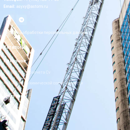
Email:
asyxy@astomi.ru
Политика обработки персональных данных
Каталоги
Полезное
Калькулятор расчета Cv
Калькулятор химической совместимости
Доставка
Доставка