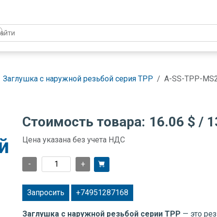
Заглушка с наружной резьбой серия TPP
A-SS-TPP-MS
Стоимость товара:
16.06 $
/ 1
й
Цена указана без учета НДС
-
+
Запросить
+74951287168
Заглушка с наружной резьбой серии TPP
— это ре