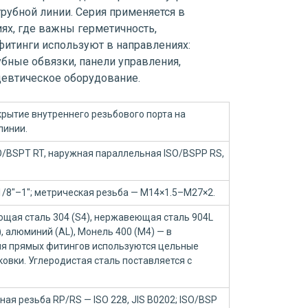
трубной линии. Серия применяется в
ях, где важны герметичность,
фитинги используют в направлениях:
убные обвязки, панели управления,
цевтическое оборудование.
крытие внутреннего резьбового порта на
линии.
O/BSPT RT, наружная параллельная ISO/BSPP RS,
— 1/8"–1"; метрическая резьба — M14×1.5–M27×2.
щая сталь 304 (S4), нержавеющая сталь 904L
B), алюминий (AL), Монель 400 (M4) — в
Для прямых фитингов используются цельные
ковки. Углеродистая сталь поставляется с
ая резьба RP/RS — ISO 228, JIS B0202; ISO/BSP