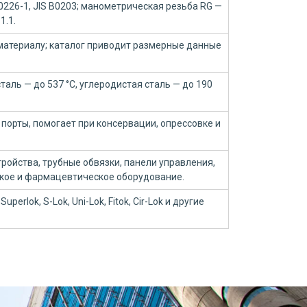
10226-1, JIS B0203; манометрическая резьба RG —
1.1.
материалу; каталог приводит размерные данные
аль — до 537 °C, углеродистая сталь — до 190
порты, помогает при консервации, опрессовке и
ройства, трубные обвязки, панели управления,
ское и фармацевтическое оборудование.
Superlok, S-Lok, Uni-Lok, Fitok, Cir-Lok и другие