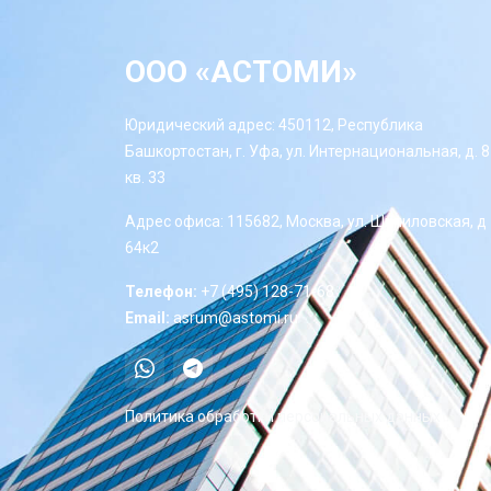
ООО «АСТОМИ»
Юридический адрес: 450112, Республика
Башкортостан, г. Уфа, ул. Интернациональная, д. 8
кв. 33
Адрес офиса: 115682, Москва, ул. Шипиловская, д
64к2
Телефон:
+7 (495) 128-71-68
Email:
asrum@astomi.ru
Политика обработки персональных данных