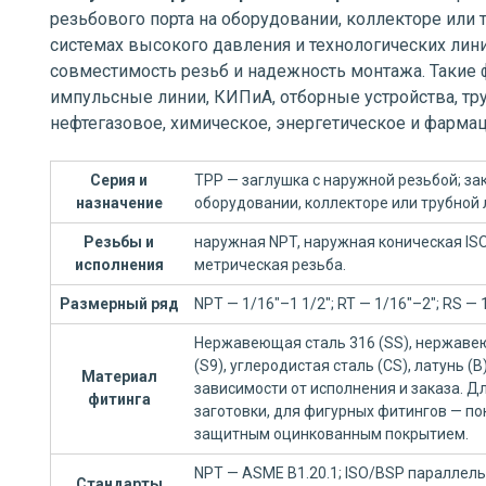
резьбового порта на оборудовании, коллекторе или 
системах высокого давления и технологических лини
совместимость резьб и надежность монтажа. Такие 
импульсные линии, КИПиА, отборные устройства, тр
нефтегазовое, химическое, энергетическое и фарма
Серия и
TPP — заглушка с наружной резьбой; за
назначение
оборудовании, коллекторе или трубной 
Резьбы и
наружная NPT, наружная коническая IS
исполнения
метрическая резьба.
Размерный ряд
NPT — 1/16"–1 1/2"; RT — 1/16"–2"; RS 
Нержавеющая сталь 316 (SS), нержавею
(S9), углеродистая сталь (CS), латунь (
Материал
зависимости от исполнения и заказа. 
фитинга
заготовки, для фигурных фитингов — по
защитным оцинкованным покрытием.
NPT — ASME B1.20.1; ISO/BSP параллельн
Стандарты