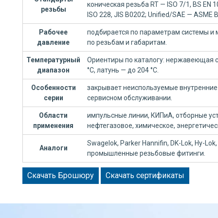
коническая резьба RT — ISO 7/1, BS EN 
резьбы
ISO 228, JIS B0202; Unified/SAE — ASME B
Рабочее
подбирается по параметрам системы и 
давление
по резьбам и габаритам.
Температурный
Ориентиры по каталогу: нержавеющая ст
диапазон
°C, латунь — до 204 °C.
Особенности
закрывает неиспользуемые внутренние 
серии
сервисном обслуживании.
Области
импульсные линии, КИПиА, отборные уст
применения
нефтегазовое, химическое, энергетиче
Swagelok, Parker Hannifin, DK-Lok, Hy-Lok, 
Аналоги
промышленные резьбовые фитинги.
Скачать Брошюру
Скачать сертификаты