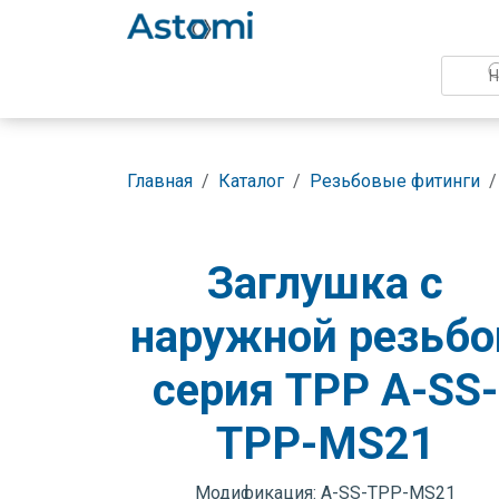
Главная
Каталог
Резьбовые фитинги
Заглушка с
наружной резьбо
серия TPP A-SS-
TPP-MS21
Модификация: A-SS-TPP-MS21