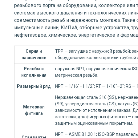
резьбового порта на оборудовании, коллекторе или 
системах высокого давления и технологических лини
совместимость резьб и надежность монтажа. Такие 
импульсные линии, КИПиА, отборные устройства, тр
нефтегазовое, химическое, энергетическое и фарма
Серия и
TPP — заглушка с наружной резьбой; за
назначение
оборудовании, коллекторе или трубной 
Резьбы и
наружная NPT, наружная коническая IS
исполнения
метрическая резьба.
Размерный ряд
NPT — 1/16"–1 1/2"; RT — 1/16"–2"; RS 
Нержавеющая сталь 316 (SS), нержавею
(S9), углеродистая сталь (CS), латунь (
Материал
зависимости от исполнения и заказа. 
фитинга
заготовки, для фигурных фитингов — по
защитным оцинкованным покрытием.
NPT — ASME B1.20.1; ISO/BSP параллельн
Стандарты