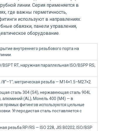
трубной линии. Серия применяется в
ях, где важны герметичность,
фитинги используют в направлениях:
убные обвязки, панели управления,
цевтическое оборудование.
крытие внутреннего резьбового порта на
линии.
O/BSPT RT, наружная параллельная ISO/BSPP RS,
— 1/8"–1"; метрическая резьба — M14×1.5–M27×2.
щая сталь 304 (S4), нержавеющая сталь 904L
B), алюминий (AL), Монель 400 (M4) — в
Для прямых фитингов используются цельные
ковки. Углеродистая сталь поставляется с
ая резьба RP/RS — ISO 228, JIS B0202; ISO/BSP