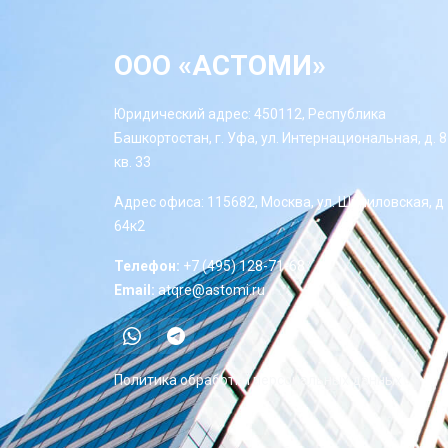
ООО «АСТОМИ»
Юридический адрес: 450112, Республика
Башкортостан, г. Уфа, ул. Интернациональная, д. 8
кв. 33
Адрес офиса: 115682, Москва, ул. Шипиловская, д
64к2
Телефон:
+7 (495) 128-71-68
Email:
atqre@astomi.ru
Политика обработки персональных данных