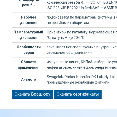
коническая резьба RT — ISO 7/1, BS EN 
резьбы
ISO 228, JIS B0202; Unified/SAE — ASME B
Рабочее
подбирается по параметрам системы и 
давление
по резьбам и габаритам.
Температурный
Ориентиры по каталогу: нержавеющая ст
диапазон
°C, латунь — до 204 °C.
Особенности
закрывает неиспользуемые внутренние 
серии
сервисном обслуживании.
Области
импульсные линии, КИПиА, отборные уст
применения
нефтегазовое, химическое, энергетиче
Swagelok, Parker Hannifin, DK-Lok, Hy-Lok, 
Аналоги
промышленные резьбовые фитинги.
Скачать Брошюру
Скачать сертификаты