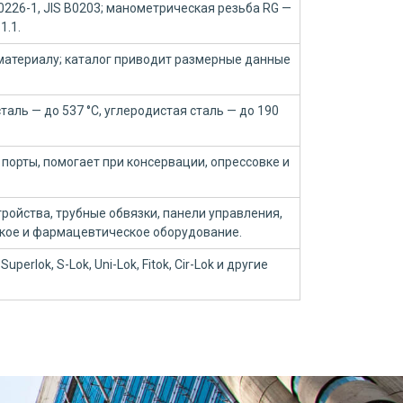
10226-1, JIS B0203; манометрическая резьба RG —
1.1.
материалу; каталог приводит размерные данные
аль — до 537 °C, углеродистая сталь — до 190
порты, помогает при консервации, опрессовке и
ройства, трубные обвязки, панели управления,
ское и фармацевтическое оборудование.
Superlok, S-Lok, Uni-Lok, Fitok, Cir-Lok и другие