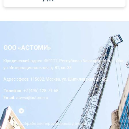
ООО «АСТОМИ»
Юридический адрес: 450112, Республика Башкортостан, г. Уфа,
ул. Интернациональная, д. 81, кв. 33
Адрес офиса: 115682, Москва, ул. Шипиловская, д 64к2
Телефон:
+7 (495) 128-71-68
Email:
atwvx@astomi.ru
Политика обработки персональных данных