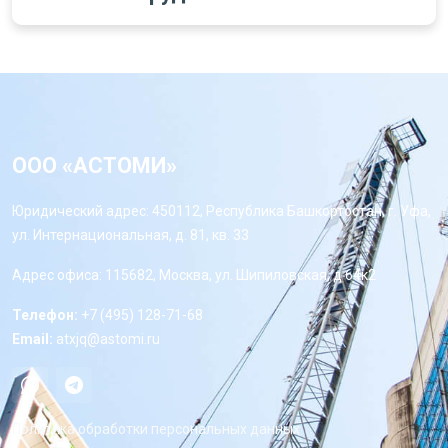
ООО «АСТОМИ»
Юридический адрес: 450112, Республика Башкортостан, г. Уфа,
ул. Интернациональная, д. 81, кв. 33
Адрес офиса: 115682, Москва, ул. Шипиловская, д 64к2
Телефон:
+7 (495) 128-71-68
Email:
atxjq@astomi.ru
Политика обработки персональных данных