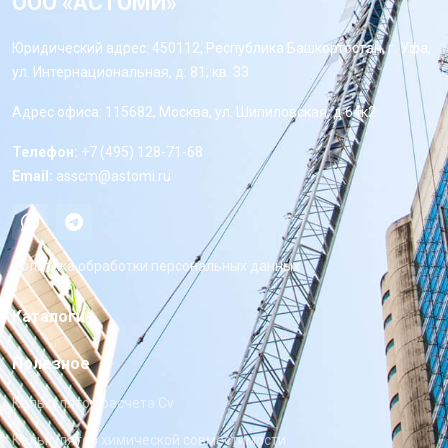
ООО «АСТОМИ»
Юридический адрес: 450112, Республика Башкортостан, г. Уфа,
ул. Интернациональная, д. 81, кв. 33
Адрес офиса: 115682, Москва, ул. Шипиловская, д 64к2
Телефон:
+7 (495) 128-71-68
Email:
asscm@astomi.ru
Политика обработки персональных данных
Каталоги
Полезное
Калькулятор расчета Cv
Калькулятор химической совместимости