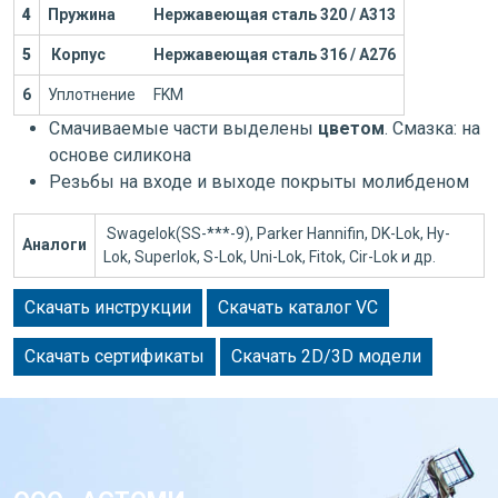
4
Пружина
Нержавеющая сталь 320 / А313
5
Корпус
Нержавеющая сталь 316 / А276
6
Уплотнение
FKM
Смачиваемые части выделены
цветом
. Смазка: на
основе силикона
Резьбы на входе и выходе покрыты молибденом
Swagelok(SS-***-9), Parker Hannifin, DK-Lok, Hy-
Аналоги
Lok, Superlok, S-Lok, Uni-Lok, Fitok, Cir-Lok и др.
Скачать инструкции
Скачать каталог VC
Скачать сертификаты
Скачать 2D/3D модели