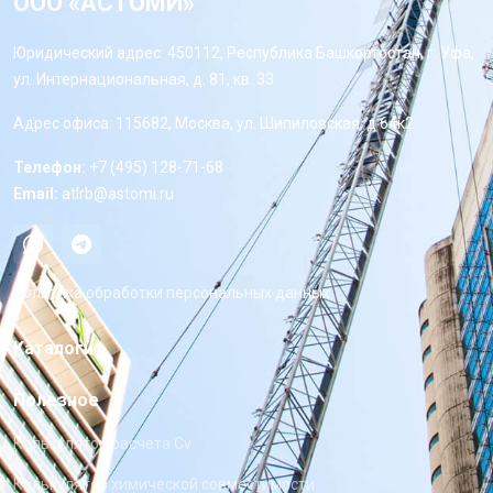
ООО «АСТОМИ»
Юридический адрес: 450112, Республика Башкортостан, г. Уфа,
ул. Интернациональная, д. 81, кв. 33
Адрес офиса: 115682, Москва, ул. Шипиловская, д 64к2
Телефон:
+7 (495) 128-71-68
Email:
atlrb@astomi.ru
Политика обработки персональных данных
Каталоги
Полезное
Калькулятор расчета Cv
Калькулятор химической совместимости