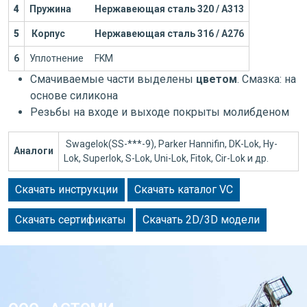
4
Пружина
Нержавеющая сталь 320 / А313
5
Корпус
Нержавеющая сталь 316 / А276
6
Уплотнение
FKM
Смачиваемые части выделены
цветом
. Смазка: на
основе силикона
Резьбы на входе и выходе покрыты молибденом
Swagelok(SS-***-9), Parker Hannifin, DK-Lok, Hy-
Аналоги
Lok, Superlok, S-Lok, Uni-Lok, Fitok, Cir-Lok и др.
Скачать инструкции
Скачать каталог VC
Скачать сертификаты
Скачать 2D/3D модели