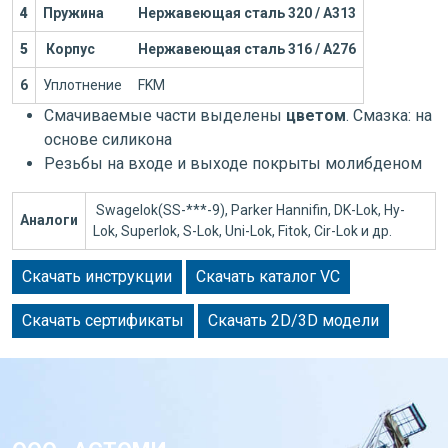
4
Пружина
Нержавеющая сталь 320 / А313
5
Корпус
Нержавеющая сталь 316 / А276
6
Уплотнение
FKM
Смачиваемые части выделены
цветом
. Смазка: на
основе силикона
Резьбы на входе и выходе покрыты молибденом
Swagelok(SS-***-9), Parker Hannifin, DK-Lok, Hy-
Аналоги
Lok, Superlok, S-Lok, Uni-Lok, Fitok, Cir-Lok и др.
Скачать инструкции
Скачать каталог VC
Скачать сертификаты
Скачать 2D/3D модели