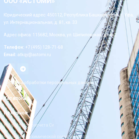
ООО «АСТОМИ»
Юридический адрес: 450112, Республика Башкортостан, г. Уфа,
ул. Интернациональная, д. 81, кв. 33
Адрес офиса: 115682, Москва, ул. Шипиловская, д 64к2
Телефон:
+7 (495) 128-71-68
Email:
atkqy@astomi.ru
Политика обработки персональных данных
Каталоги
Полезное
Калькулятор расчета Cv
Калькулятор химической совместимости