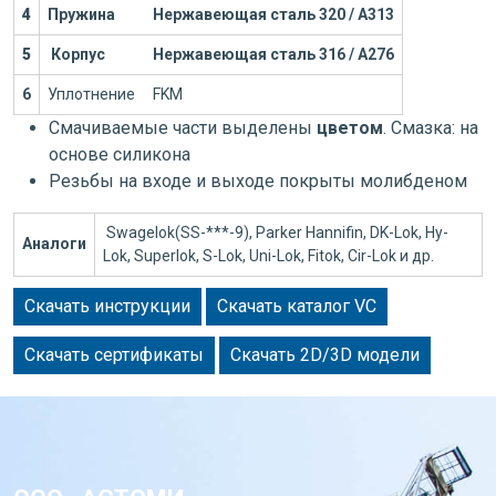
4
Пружина
Нержавеющая сталь 320 / А313
5
Корпус
Нержавеющая сталь 316 / А276
6
Уплотнение
FKM
Смачиваемые части выделены
цветом
. Смазка: на
основе силикона
Резьбы на входе и выходе покрыты молибденом
Swagelok(SS-***-9), Parker Hannifin, DK-Lok, Hy-
Аналоги
Lok, Superlok, S-Lok, Uni-Lok, Fitok, Cir-Lok и др.
Скачать инструкции
Скачать каталог VC
Скачать сертификаты
Скачать 2D/3D модели