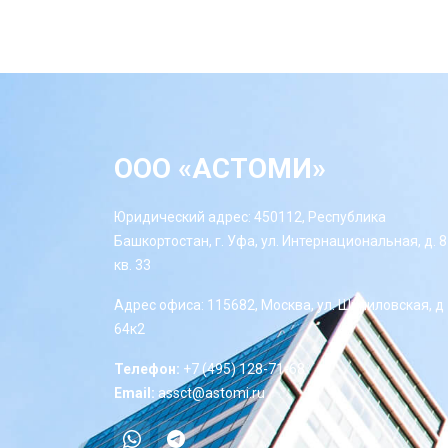
ООО «АСТОМИ»
Юридический адрес: 450112, Республика
Башкортостан, г. Уфа, ул. Интернациональная, д. 8
кв. 33
Адрес офиса: 115682, Москва, ул. Шипиловская, д
64к2
Телефон:
+7 (495) 128-71-68
Email:
assct@astomi.ru