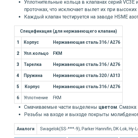
Уплотнительные кольца в клапанах серий VC3E 
проточках, что исключает вылет их при высоких 
Каждый клапан тестируется на заводе HSME азо
Спецификация (для нержавеющего клапана)
1
Корпус
Нержавеющая сталь 316 / А276
2
Упл.кольцо
FKM
3
Тарелка
Нержавеющая сталь 316 / А276
4
Пружина
Нержавеющая сталь 320 / А313
5
Корпус
Нержавеющая сталь 316 / А276
6
Уплотнение
FKM
Смачиваемые части выделены
цветом
. Смазка
Резьбы на входе и выходе покрыты молибдено
Аналоги
Swagelok(SS-***-9), Parker Hannifin, DK-Lok, Hy-Lok,