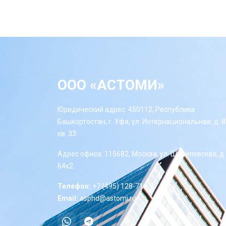
ООО «АСТОМИ»
Юридический адрес: 450112, Республика
Башкортостан, г. Уфа, ул. Интернациональная, д. 8
кв. 33
Адрес офиса: 115682, Москва, ул. Шипиловская, д
64к2
Телефон:
+7 (495) 128-71-68
Email:
asphd@astomi.ru