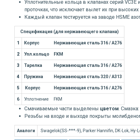
Уплотнительные кольца в клапанах серий VC3E 
проточках, что исключает вылет их при высоких 
Каждый клапан тестируется на заводе HSME азо
Спецификация (для нержавеющего клапана)
1
Корпус
Нержавеющая сталь 316 / А276
2
Упл.кольцо
FKM
3
Тарелка
Нержавеющая сталь 316 / А276
4
Пружина
Нержавеющая сталь 320 / А313
5
Корпус
Нержавеющая сталь 316 / А276
6
Уплотнение
FKM
Смачиваемые части выделены
цветом
. Смазка
Резьбы на входе и выходе покрыты молибдено
Аналоги
Swagelok(SS-***-9), Parker Hannifin, DK-Lok, Hy-Lok,