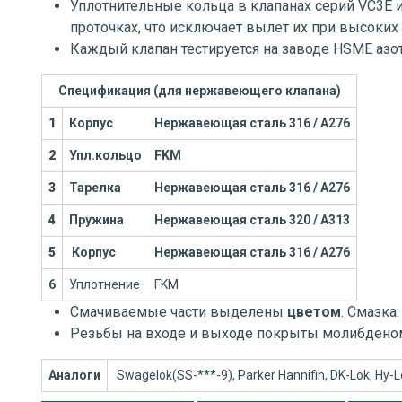
Уплотнительные кольца в клапанах серий VC3E 
проточках, что исключает вылет их при высоких 
Каждый клапан тестируется на заводе HSME азо
Спецификация (для нержавеющего клапана)
1
Корпус
Нержавеющая сталь 316 / А276
2
Упл.кольцо
FKM
3
Тарелка
Нержавеющая сталь 316 / А276
4
Пружина
Нержавеющая сталь 320 / А313
5
Корпус
Нержавеющая сталь 316 / А276
6
Уплотнение
FKM
Смачиваемые части выделены
цветом
. Смазка
Резьбы на входе и выходе покрыты молибдено
Аналоги
Swagelok(SS-***-9), Parker Hannifin, DK-Lok, Hy-Lok,