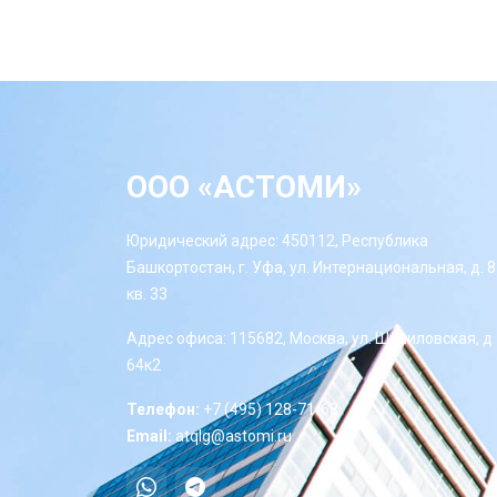
ООО «АСТОМИ»
Юридический адрес: 450112, Республика
Башкортостан, г. Уфа, ул. Интернациональная, д. 8
кв. 33
Адрес офиса: 115682, Москва, ул. Шипиловская, д
64к2
Телефон:
+7 (495) 128-71-68
Email:
atqlg@astomi.ru