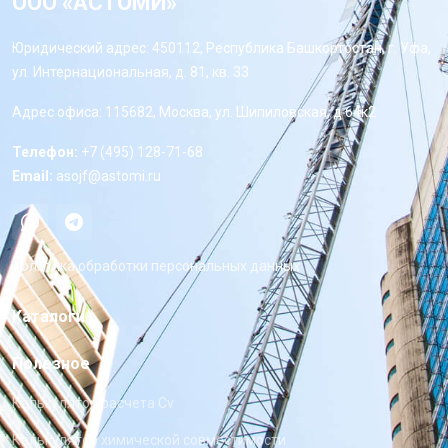
ООО «АСТОМИ»
Юридический адрес: 450112, Республика Башкортостан, г. Уфа,
ул. Интернациональная, д. 81, кв. 33
Адрес офиса: 115682, Москва, ул. Шипиловская, д 64к2
Телефон:
+7 (495) 128-71-68
Email:
asojf@astomi.ru
Политика обработки персональных данных
Каталоги
Полезное
Калькулятор расчета Cv
Калькулятор химической совместимости