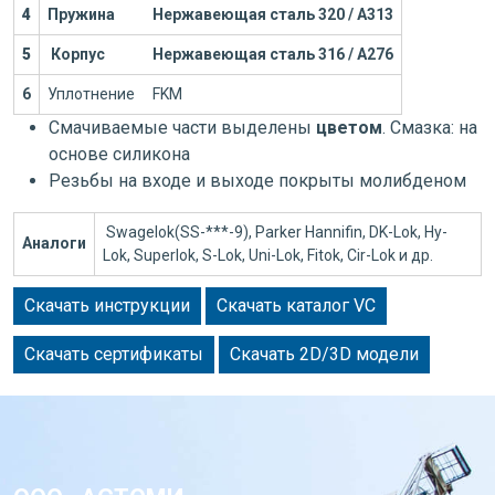
4
Пружина
Нержавеющая сталь 320 / А313
5
Корпус
Нержавеющая сталь 316 / А276
6
Уплотнение
FKM
Смачиваемые части выделены
цветом
. Смазка: на
основе силикона
Резьбы на входе и выходе покрыты молибденом
Swagelok(SS-***-9), Parker Hannifin, DK-Lok, Hy-
Аналоги
Lok, Superlok, S-Lok, Uni-Lok, Fitok, Cir-Lok и др.
Скачать инструкции
Скачать каталог VC
Скачать сертификаты
Скачать 2D/3D модели