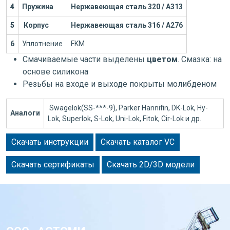
4
Пружина
Нержавеющая сталь 320 / А313
5
Корпус
Нержавеющая сталь 316 / А276
6
Уплотнение
FKM
Смачиваемые части выделены
цветом
. Смазка: на
основе силикона
Резьбы на входе и выходе покрыты молибденом
Swagelok(SS-***-9), Parker Hannifin, DK-Lok, Hy-
Аналоги
Lok, Superlok, S-Lok, Uni-Lok, Fitok, Cir-Lok и др.
Скачать инструкции
Скачать каталог VC
Скачать сертификаты
Скачать 2D/3D модели