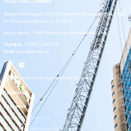
ООО «АСТОМИ»
Юридический адрес: 450112, Республика Башкортостан, г. Уфа,
ул. Интернациональная, д. 81, кв. 33
Адрес офиса: 115682, Москва, ул. Шипиловская, д 64к2
Телефон:
+7 (495) 128-71-68
Email:
asspx@astomi.ru
Политика обработки персональных данных
Каталоги
Полезное
Калькулятор расчета Cv
Калькулятор химической совместимости