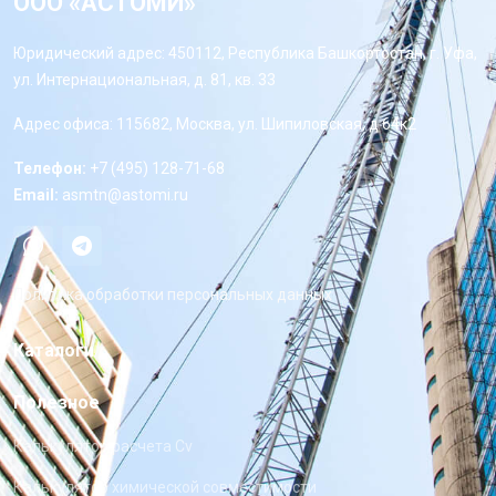
ООО «АСТОМИ»
Юридический адрес: 450112, Республика Башкортостан, г. Уфа,
ул. Интернациональная, д. 81, кв. 33
Адрес офиса: 115682, Москва, ул. Шипиловская, д 64к2
Телефон:
+7 (495) 128-71-68
Email:
asmtn@astomi.ru
Политика обработки персональных данных
Каталоги
Полезное
Калькулятор расчета Cv
Калькулятор химической совместимости