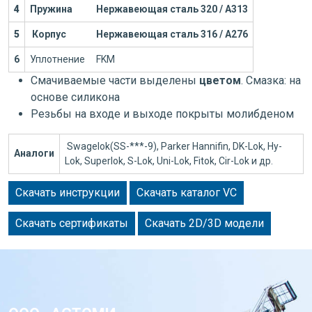
4
Пружина
Нержавеющая сталь 320 / А313
5
Корпус
Нержавеющая сталь 316 / А276
6
Уплотнение
FKM
Смачиваемые части выделены
цветом
. Смазка: на
основе силикона
Резьбы на входе и выходе покрыты молибденом
Swagelok(SS-***-9), Parker Hannifin, DK-Lok, Hy-
Аналоги
Lok, Superlok, S-Lok, Uni-Lok, Fitok, Cir-Lok и др.
Скачать инструкции
Скачать каталог VC
Скачать сертификаты
Скачать 2D/3D модели