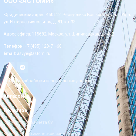
ООО «АСТОМИ»
Юридический адрес: 450112, Республика Башкортостан, г. Уфа,
ул. Интернациональная, д. 81, кв. 33
Адрес офиса: 115682, Москва, ул. Шипиловская, д 64к2
Телефон:
+7 (495) 128-71-68
Email:
asvye@astomi.ru
Политика обработки персональных данных
Каталоги
Полезное
Калькулятор расчета Cv
Калькулятор химической совместимости