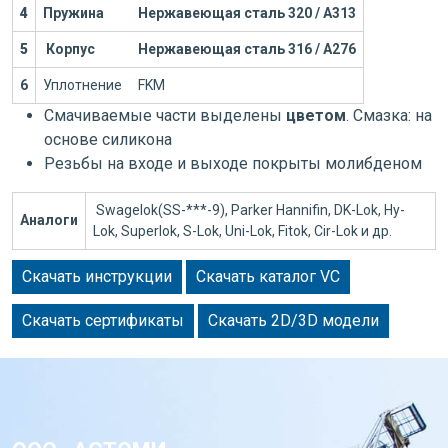
4
Пружина
Нержавеющая сталь 320 / А313
5
Корпус
Нержавеющая сталь 316 / А276
6
Уплотнение
FKM
Смачиваемые части выделены
цветом
. Смазка: на
основе силикона
Резьбы на входе и выходе покрыты молибденом
Swagelok(SS-***-9), Parker Hannifin, DK-Lok, Hy-
Аналоги
Lok, Superlok, S-Lok, Uni-Lok, Fitok, Cir-Lok и др.
Скачать инструкции
Скачать каталог VC
Скачать сертификаты
Скачать 2D/3D модели