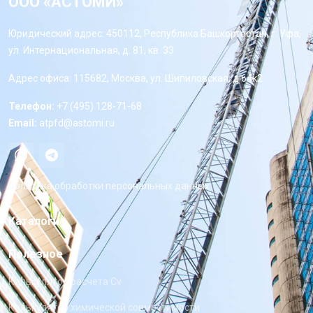
ООО «АСТОМИ»
Юридический адрес: 450112, Республика Башкортостан, г. Уфа,
ул. Интернациональная, д. 81, кв. 33
Адрес офиса: 115682, Москва, ул. Шипиловская, д 64к2
Телефон:
+7 (495) 128-71-68
Email:
atpfd@astomi.ru
Политика обработки персональных данных
Каталоги
Полезное
Калькулятор расчета Cv
Калькулятор химической совместимости