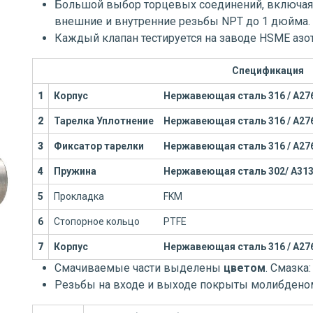
Большой выбор торцевых соединений, включая 
внешние и внутренние резьбы NPT до 1 дюйма.
Каждый клапан тестируется на заводе HSME азо
Спецификация
1
Корпус
Нержавеющая сталь 316 / А27
2
Тарелка
Уплотнение
Нержавеющая сталь 316 / А27
3
Фиксатор тарелки
Нержавеющая сталь 316 / А27
4
Пружина
Нержавеющая сталь 302/ А31
5
Прокладка
FKM
6
Стопорное кольцо
PTFE
7
Корпус
Нержавеющая сталь 316 / А27
Смачиваемые части выделены
цветом
. Смазка
Резьбы на входе и выходе покрыты молибдено