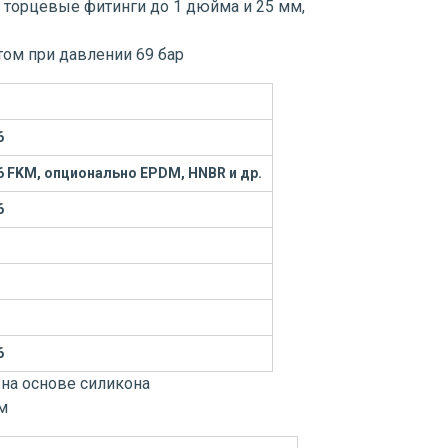
торцевые фитинги до 1 дюйма и 25 мм,
том при давлении 69 бар
6
6
FKM, опционально EPDM, HNBR и др.
6
3
6
: на основе силикона
м