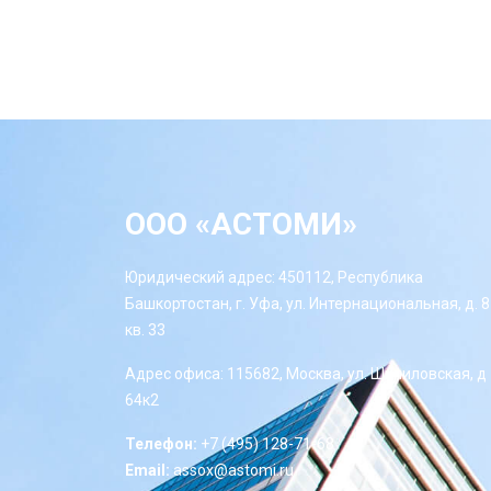
ООО «АСТОМИ»
Юридический адрес: 450112, Республика
Башкортостан, г. Уфа, ул. Интернациональная, д. 8
кв. 33
Адрес офиса: 115682, Москва, ул. Шипиловская, д
64к2
Телефон:
+7 (495) 128-71-68
Email:
assox@astomi.ru