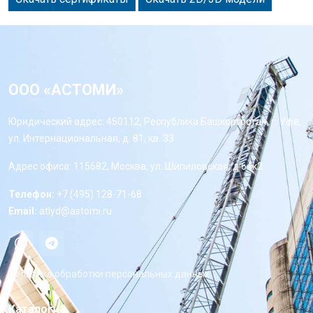
ООО «АСТОМИ»
Юридический адрес: 450112, Республика Башкортостан, г. Уфа,
ул. Интернациональная, д. 81, кв. 33
Адрес офиса: 115682, Москва, ул. Шипиловская, д 64к2
Телефон:
+7 (495) 128-71-68
Email:
atlyd@astomi.ru
Политика обработки персональных данных
Каталоги