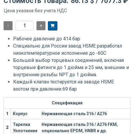
Стоимость товара:
86.13 $
/ 7077.3 ₽
Цена указана без учета НДС
-
+
Рабочее давление до 414 бар
Специально для России завод HSME разработал
низкотемпературное исполнение до -60С
Большой выбор торцевых соединений, включая
торцевые фитинги до 1 дюйма и 25 мм, внешние и
внутренние резьбы NPT до 1 дюйма.
Каждый клапан тестируется на заводе HSME
азотом при давлении 69 бар
Спецификация
1
Корпус
Нержавеющая сталь 316 / А276
Тарелка
Нержавеющая сталь 316 / А276
FKM,
2
Уплотнение
опционально EPDM, HNBR и др.