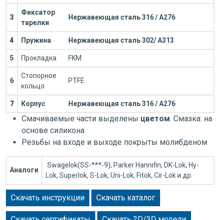
Фиксатор
3
Нержавеющая сталь 316 / А276
тарелки
4
Пружина
Нержавеющая сталь 302/ А313
5
Прокладка
FKM
Стопорное
6
PTFE
кольцо
7
Корпус
Нержавеющая сталь 316 / А276
Смачиваемые части выделены
цветом
. Смазка: на
основе силикона
Резьбы на входе и выходе покрыты молибденом
Swagelok(SS-***-9), Parker Hannifin, DK-Lok, Hy-
Аналоги
Lok, Superlok, S-Lok, Uni-Lok, Fitok, Cir-Lok и др.
Скачать инструкции
Скачать каталог
Скачать сертификаты
Скачать 2D/3D модели