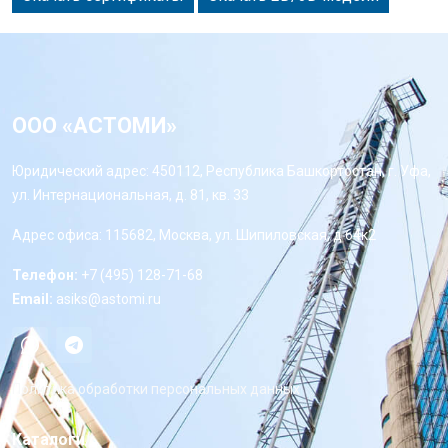
ООО «АСТОМИ»
Юридический адрес: 450112, Республика Башкортостан, г. Уфа,
ул. Интернациональная, д. 81, кв. 33
Адрес офиса: 115682, Москва, ул. Шипиловская, д 64к2
Телефон:
+7 (495) 128-71-68
Email:
asiks@astomi.ru
Политика обработки персональных данных
Каталоги