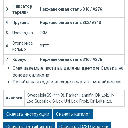
Фиксатор
3
Нержавеющая сталь 316 / А276
тарелки
4
Пружина
Нержавеющая сталь 302/ А313
5
Прокладка
FKM
Стопорное
6
PTFE
кольцо
7
Корпус
Нержавеющая сталь 316 / А276
Смачиваемые части выделены
цветом
. Смазка: на
основе силикона
Резьбы на входе и выходе покрыты молибденом
Swagelok(SS-***-9), Parker Hannifin, DK-Lok, Hy-
Аналоги
Lok, Superlok, S-Lok, Uni-Lok, Fitok, Cir-Lok и др.
Скачать инструкции
Скачать каталог
Скачать сертификаты
Скачать 2D/3D модели