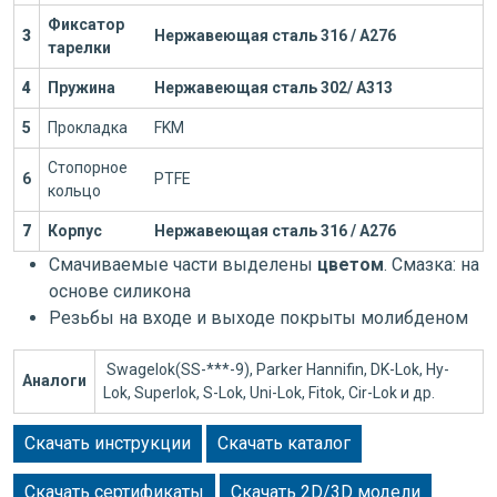
Фиксатор
3
Нержавеющая сталь 316 / А276
тарелки
4
Пружина
Нержавеющая сталь 302/ А313
5
Прокладка
FKM
Стопорное
6
PTFE
кольцо
7
Корпус
Нержавеющая сталь 316 / А276
Смачиваемые части выделены
цветом
. Смазка: на
основе силикона
Резьбы на входе и выходе покрыты молибденом
Swagelok(SS-***-9), Parker Hannifin, DK-Lok, Hy-
Аналоги
Lok, Superlok, S-Lok, Uni-Lok, Fitok, Cir-Lok и др.
Скачать инструкции
Скачать каталог
Скачать сертификаты
Скачать 2D/3D модели