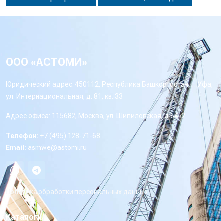
ООО «АСТОМИ»
Юридический адрес: 450112, Республика Башкортостан, г. Уфа,
ул. Интернациональная, д. 81, кв. 33
Адрес офиса: 115682, Москва, ул. Шипиловская, д 64к2
Телефон:
+7 (495) 128-71-68
Email:
asmwe@astomi.ru
Политика обработки персональных данных
Каталоги