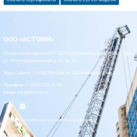
ООО «АСТОМИ»
Юридический адрес: 450112, Республика Башкортостан, г. Уфа,
ул. Интернациональная, д. 81, кв. 33
Адрес офиса: 115682, Москва, ул. Шипиловская, д 64к2
Телефон:
+7 (495) 128-71-68
Email:
atjra@astomi.ru
Политика обработки персональных данных
Каталоги