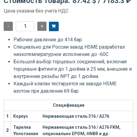
Стоимость товара:
87.42 $
/ 7183.3 ₽
Цена указана без учета НДС
-
+
Рабочее давление до 414 бар
Специально для России завод HSME разработал
низкотемпературное исполнение до -60С
Большой выбор торцевых соединений, включая
торцевые фитинги до 1 дюйма и 25 мм, внешние и
внутренние резьбы NPT до 1 дюйма.
Каждый клапан тестируется на заводе HSME
азотом при давлении 69 бар
Спецификация
1
Корпус
Нержавеющая сталь 316 / А276
Тарелка
Нержавеющая сталь 316 / А276
FKM,
2
Уплотнение
опционально EPDM, HNBR и др.