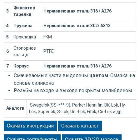
Фиксатор
3
Нержавеющая сталь 316 / А276
тарелки
4
Пружина
Нержавеющая сталь 302/ А313
5
Прокладка
FKM
Стопорное
6
PTFE
кольцо
7
Корпус
Нержавеющая сталь 316 / А276
Смачиваемые части выделены
цветом
. Смазка: на
основе силикона
Резьбы на входе и выходе покрыты молибденом
Swagelok(SS-***-9), Parker Hannifin, DK-Lok, Hy-
Аналоги
Lok, Superlok, S-Lok, Uni-Lok, Fitok, Cir-Lok и др.
Скачать инструкции
Скачать каталог
Скачать сертификаты
Скачать 2D/3D модели