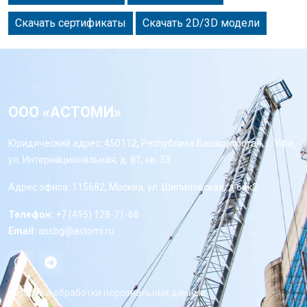
Скачать сертификаты
Скачать 2D/3D модели
ООО «АСТОМИ»
Юридический адрес: 450112, Республика Башкортостан, г. Уфа,
ул. Интернациональная, д. 81, кв. 33
Адрес офиса: 115682, Москва, ул. Шипиловская, д 64к2
Телефон:
+7 (495) 128-71-68
Email:
assbg@astomi.ru
Политика обработки персональных данных