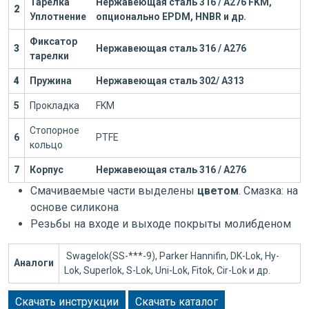
Тарелка
Нержавеющая сталь 316 / А276
FKM,
2
Уплотнение
опционально EPDM, HNBR и др.
Фиксатор
3
Нержавеющая сталь 316 / А276
тарелки
4
Пружина
Нержавеющая сталь 302/ А313
5
Прокладка
FKM
Стопорное
6
PTFE
кольцо
7
Корпус
Нержавеющая сталь 316 / А276
Смачиваемые части выделены
цветом
. Смазка: на
основе силикона
Резьбы на входе и выходе покрыты молибденом
Swagelok(SS-***-9), Parker Hannifin, DK-Lok, Hy-
Аналоги
Lok, Superlok, S-Lok, Uni-Lok, Fitok, Cir-Lok и др.
Скачать инструкции
Скачать каталог