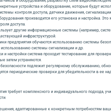
тчиков и оборудования, разработку схем видеонаблюдения
кретные устройства и оборудование, которые будут испол
темы контроля доступа, датчики движения, сигнализации,
борудования производится его установка и настройка. Это 
роля доступа.
ользует другие информационные системы (например, систем
ществующей инфраструктурой.
ники предприятия обучаются использованию системы безоп
 использованию системы сигнализации и др.
вки и настройки система проходит тестирование для прове
е затем устраняются.
а безопасности подлежит регулярному обслуживанию, обн
дятся периодические проверки для убедительности в ее на
ятия требует комплексного и индивидуального подхода, у
сти.
шения, адаптированные к конкретным потребностям ваше