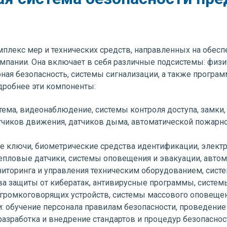
мплекс мер и технических средств, направленных на обесп
пании. Она включает в себя различные подсистемы: физи
ная безопасность, системы сигнализации, а также програ
дробнее эти компоненты:
тема, видеонаблюдение, системы контроля доступа, замки,
тчиков движения, датчиков дыма, автоматической пожарно
е ключи, биометрические средства идентификации, элект
тепловые датчики, системы оповещения и эвакуации, авто
ниторинга и управления техническим оборудованием, сист
а защиты от кибератак, антивирусные программы, системы
громкоговорящих устройств, системы массового оповещен
и: обучение персонала правилам безопасности, проведение
азработка и внедрение стандартов и процедур безопасност