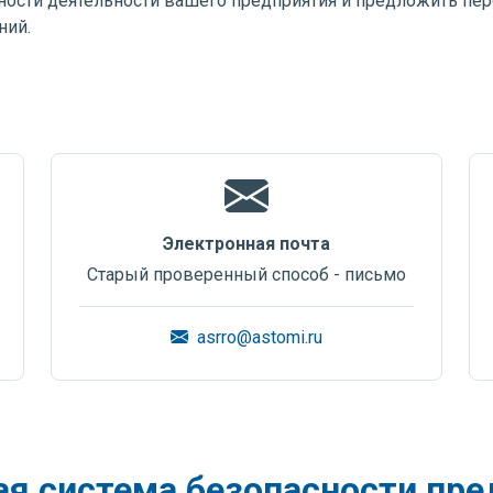
нности деятельности вашего предприятия и предложить пе
ний.
Электронная почта
Старый проверенный способ - письмо
asrro@astomi.ru
я система безопасности пре