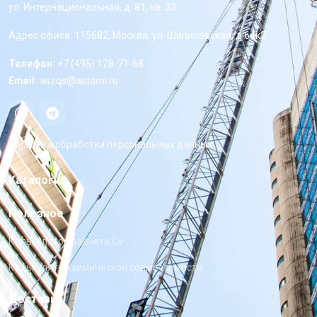
ул. Интернациональная, д. 81, кв. 33
Адрес офиса: 115682, Москва, ул. Шипиловская, д 64к2
Телефон:
+7 (495) 128-71-68
Email:
aszqs@astomi.ru
Политика обработки персональных данных
Каталоги
Полезное
Калькулятор расчета Cv
Калькулятор химической совместимости
Доставка