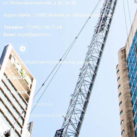
ул. Интернациональная, д. 81, кв. 33
Адрес офиса: 115682, Москва, ул. Шипиловская, д 64к2
Телефон:
+7 (495) 128-71-68
Email:
atqed@astomi.ru
Политика обработки персональных данных
Каталоги
Полезное
Калькулятор расчета Cv
Калькулятор химической совместимости
Доставка