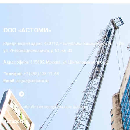
ООО «АСТОМИ»
Юридический адрес: 450112, Республика Башкортостан, г. Уфа,
ул. Интернациональная, д. 81, кв. 33
Адрес офиса: 115682, Москва, ул. Шипиловская, д 64к2
Телефон:
+7 (495) 128-71-68
Email:
asgxz@astomi.ru
Политика обработки персональных данных
Каталоги