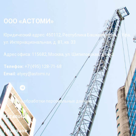
ООО «АСТОМИ»
Юридический адрес: 450112, Республика Башкортостан, г. Уфа,
ул. Интернациональная, д. 81, кв. 33
Адрес офиса: 115682, Москва, ул. Шипиловская, д 64к2
Телефон:
+7 (495) 128-71-68
Email:
atyey@astomi.ru
Политика обработки персональных данных
Каталоги
Полезное