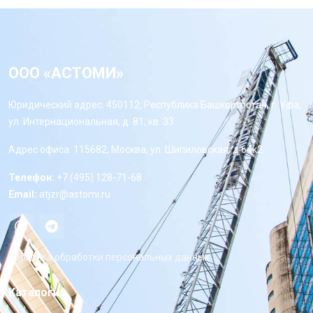
ООО «АСТОМИ»
Юридический адрес: 450112, Республика Башкортостан, г. Уфа,
ул. Интернациональная, д. 81, кв. 33
Адрес офиса: 115682, Москва, ул. Шипиловская, д 64к2
Телефон:
+7 (495) 128-71-68
Email:
atjzr@astomi.ru
Политика обработки персональных данных
Каталоги