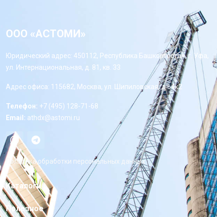
ООО «АСТОМИ»
Юридический адрес: 450112, Республика Башкортостан, г. Уфа,
ул. Интернациональная, д. 81, кв. 33
Адрес офиса: 115682, Москва, ул. Шипиловская, д 64к2
Телефон:
+7 (495) 128-71-68
Email:
athdx@astomi.ru
Политика обработки персональных данных
Каталоги
Полезное